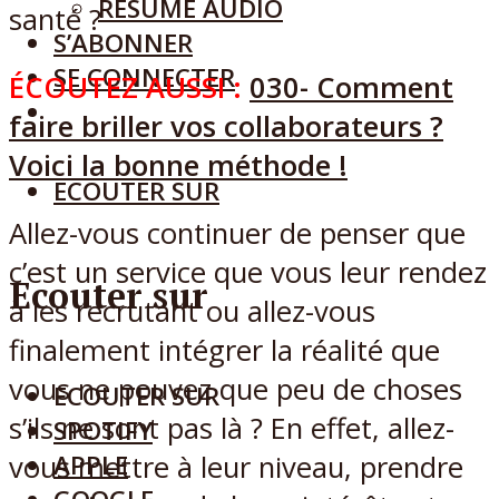
RÉSUMÉ AUDIO
santé ?
S’ABONNER
SE CONNECTER
ÉCOUTEZ AUSSI :
030- Comment
faire briller vos collaborateurs ?
Voici la bonne méthode !
ECOUTER SUR
Allez-vous continuer de penser que
c’est un service que vous leur rendez
Ecouter sur
à les recrutant ou allez-vous
finalement intégrer la réalité que
vous ne pouvez que peu de choses
ECOUTER SUR
s’ils ne sont pas là ? En effet, allez-
SPOTIFY
vous mettre à leur niveau, prendre
APPLE