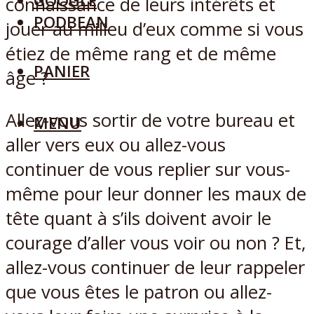
GOOGLE
connaissance de leurs intérêts et
PODBEAN
jouer au milieu d’eux comme si vous
étiez de même rang et de même
PANIER
âge ?
Allez-vous sortir de votre bureau et
MENU
aller vers eux ou allez-vous
continuer de vous replier sur vous-
même pour leur donner les maux de
tête quant à s’ils doivent avoir le
courage d’aller vous voir ou non ? Et,
allez-vous continuer de leur rappeler
que vous êtes le patron ou allez-