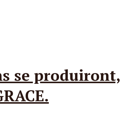
ns se produiront,
GRACE.