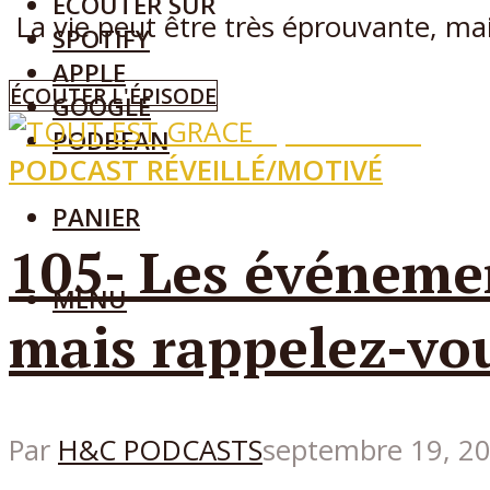
ECOUTER SUR
La vie peut être très éprouvante, mai
SPOTIFY
APPLE
ÉCOUTER L'ÉPISODE
GOOGLE
Episode
105
PODBEAN
PODCAST RÉVEILLÉ/MOTIVÉ
PANIER
105- Les événemen
MENU
mais rappelez-v
Par
H&C PODCASTS
septembre 19, 2