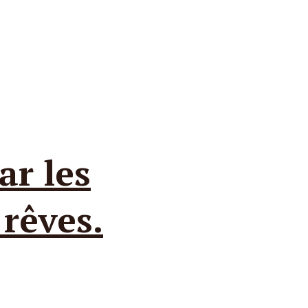
ar les
 rêves.