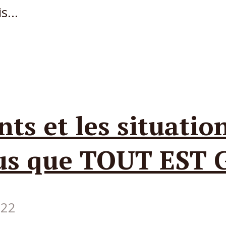
s...
ts et les situatio
ous que TOUT EST 
022