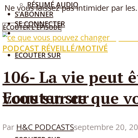
RÉSUMÉ AUDIO
Ne vous laissez pas intimider par les.
S’ABONNER
SE CONNECTER
ÉCOUTER L'ÉPISODE
Episo
PODCAST RÉVEILLÉ/MOTIVÉ
ECOUTER SUR
106- La vie peut ê
Ecouter sur
vous sur ce que v
Par
H&C PODCASTS
septembre 20, 2