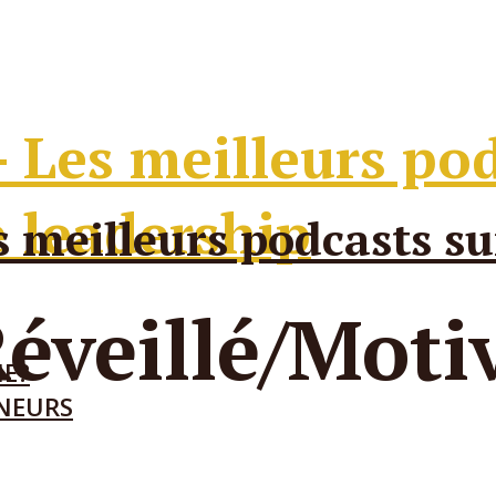
éveillé/Moti
IE?
ENEURS