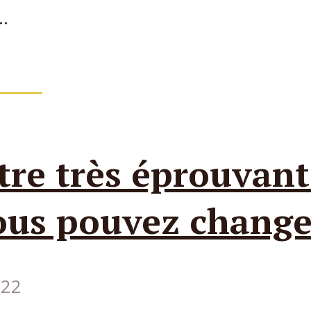
..
de
106
tre très éprouvant
ous pouvez change
022