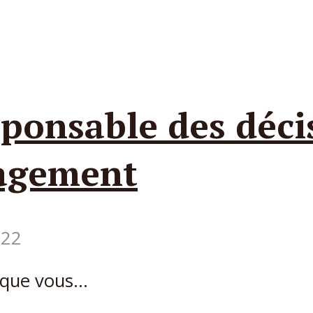
sponsable des déci
sagement
022
que vous...