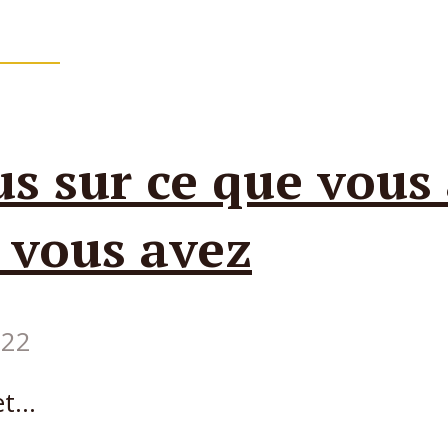
de
103
us sur ce que vous
 vous avez
022
t...