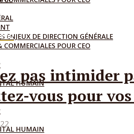
ÉRAL
ANT
e
107
S ENJEUX DE DIRECTION GÉNÉRALE
L
& COMMERCIALES POUR CEO
P
ez pas intimider p
L
ITAL HUMAIN
ttez-vous pour vos
P
022
ITAL HUMAIN