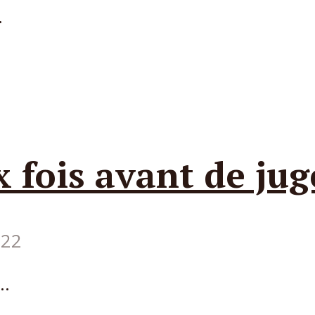
.
 fois avant de juge
022
..