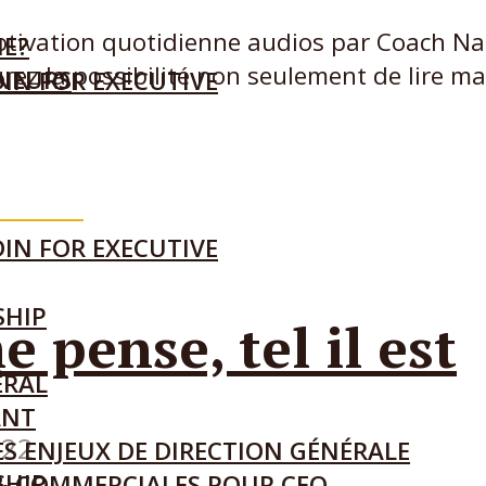
tivation quotidienne audios par Coach Nat
IE?
ez la possibilité non seulement de lire ma
ENEURS
IN FOR EXECUTIVE
ode
108
IN FOR EXECUTIVE
SHIP
 pense, tel il est
ÉRAL
ANT
022
S ENJEUX DE DIRECTION GÉNÉRALE
SHIP
& COMMERCIALES POUR CEO