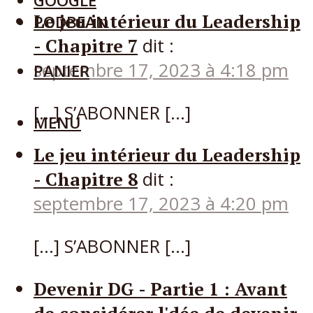
GOOGLE
Le jeu intérieur du Leadership
PODBEAN
- Chapitre 7
dit :
septembre 17, 2023 à 4:18 pm
PANIER
[…] S’ABONNER […]
MENU
Le jeu intérieur du Leadership
- Chapitre 8
dit :
septembre 17, 2023 à 4:20 pm
[…] S’ABONNER […]
Devenir DG - Partie 1 : Avant
de considérer l'dée de devenir