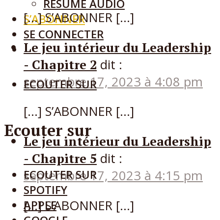
RÉSUMÉ AUDIO
[…] S’ABONNER […]
S’ABONNER
SE CONNECTER
Le jeu intérieur du Leadership
- Chapitre 2
dit :
septembre 17, 2023 à 4:08 pm
ECOUTER SUR
[…] S’ABONNER […]
Ecouter sur
Le jeu intérieur du Leadership
- Chapitre 5
dit :
ECOUTER SUR
septembre 17, 2023 à 4:15 pm
SPOTIFY
[…] S’ABONNER […]
APPLE