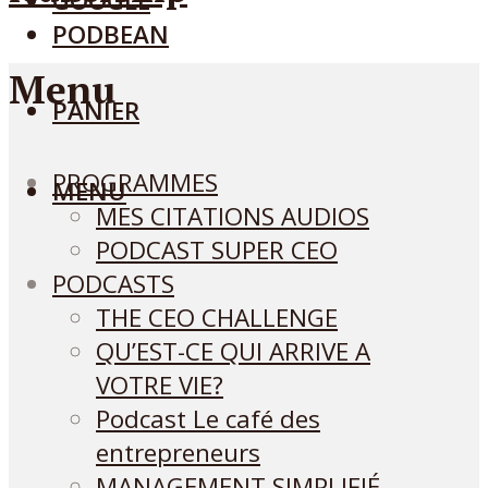
GOOGLE
PODBEAN
Menu
PANIER
PROGRAMMES
MENU
MES CITATIONS AUDIOS
PODCAST SUPER CEO
PODCASTS
THE CEO CHALLENGE
QU’EST-CE QUI ARRIVE A
VOTRE VIE?
Podcast Le café des
entrepreneurs
MANAGEMENT SIMPLIFIÉ