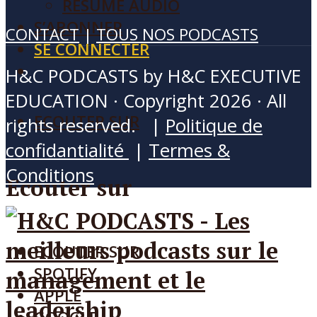
RÉSUMÉ AUDIO
S’ABONNER
CONTACT
|
TOUS NOS PODCASTS
SE CONNECTER
H&C PODCASTS by H&C EXECUTIVE
EDUCATION · Copyright 2026 · All
ECOUTER SUR
rights reserved. |
Politique de
confidantialité
|
Termes &
Conditions
Ecouter sur
ECOUTER SUR
SPOTIFY
APPLE