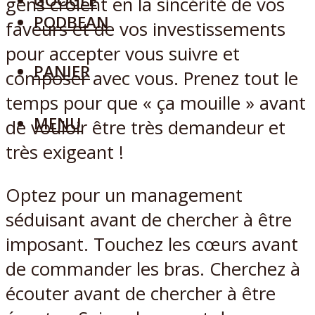
GOOGLE
gens croient en la sincérité de vos
PODBEAN
faveurs et de vos investissements
pour accepter vous suivre et
PANIER
composer avec vous. Prenez tout le
temps pour que « ça mouille » avant
MENU
de vouloir être très demandeur et
très exigeant !
Optez pour un management
séduisant avant de chercher à être
imposant. Touchez les cœurs avant
de commander les bras. Cherchez à
écouter avant de chercher à être