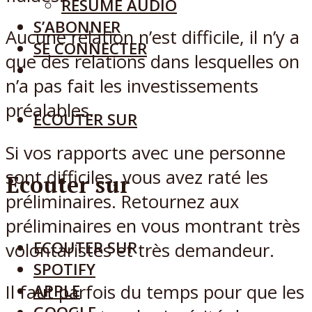
RÉSUMÉ AUDIO
S’ABONNER
Aucune relation n’est difficile, il n’y a
SE CONNECTER
que des relations dans lesquelles on
n’a pas fait les investissements
préalables.
ECOUTER SUR
Si vos rapports avec une personne
sont difficiles, vous avez raté les
Ecouter sur
préliminaires. Retournez aux
préliminaires en vous montrant très
ECOUTER SUR
volontaristes et très demandeur.
SPOTIFY
APPLE
Il faut parfois du temps pour que les