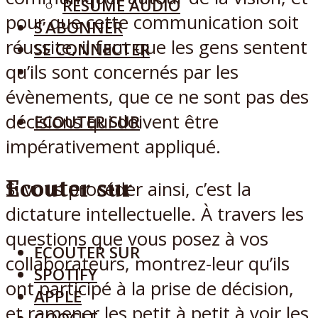
RÉSUMÉ AUDIO
pour que cette communication soit
S’ABONNER
réussite, il faut que les gens sentent
SE CONNECTER
qu’ils sont concernés par les
évènements, que ce ne sont pas des
décisions qui doivent être
ECOUTER SUR
impérativement appliqué.
Ecouter sur
Si vous procéder ainsi, c’est la
dictature intellectuelle. À travers les
questions que vous posez à vos
ECOUTER SUR
collaborateurs, montrez-leur qu’ils
SPOTIFY
ont participé à la prise de décision,
APPLE
et ramener les petit à petit à voir les