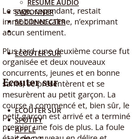
RÉSUMÉ AUDIO
Le sage, cependant, restait
S’ABONNER
immobile et calme, n’exprimant
SE CONNECTER
aucun sentiment.
Plus tard, une deuxième course fut
ECOUTER SUR
organisée et deux nouveaux
concurrents, jeunes et en bonne
Ecouter sur
santé, se présentèrent et se
mesurèrent au petit garçon. La
course a commencé et, bien sûr, le
ECOUTER SUR
petit garçon est arrivé et a terminé
SPOTIFY
premier une fois de plus. La foule
APPLE
était de nouveau en délire et