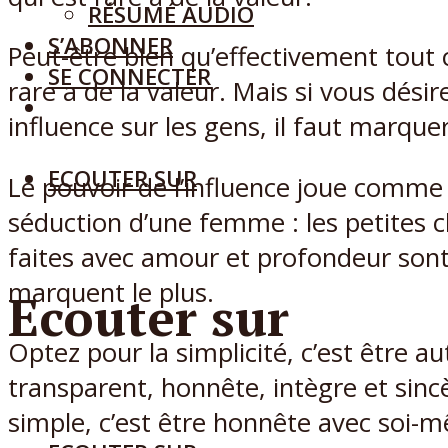
RÉSUMÉ AUDIO
S’ABONNER
Peut-être bien qu’effectivement tout 
SE CONNECTER
rare a de la valeur. Mais si vous désir
influence sur les gens, il faut marque
ECOUTER SUR
Le pouvoir de l’influence joue comme
séduction d’une femme : les petites 
faites avec amour et profondeur sont 
marquent le plus.
Ecouter sur
Optez pour la simplicité, c’est être a
transparent, honnête, intègre et sincè
simple, c’est être honnête avec soi-