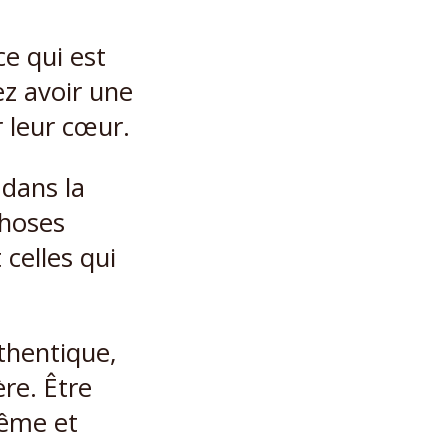
ce qui est
ez avoir une
r leur cœur.
 dans la
choses
celles qui
uthentique,
re. Être
même et