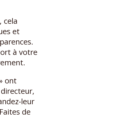
, cela
ues et
pparences.
ort à votre
rement.
» ont
directeur,
andez-leur
Faites de