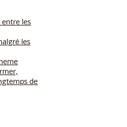
e entre les
algré les
 meme
irmer,
ongtemps de