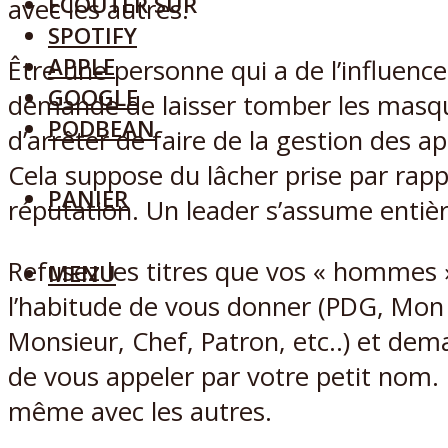
ECOUTER SUR
avec les autres.
SPOTIFY
APPLE
Être une personne qui a de l’influence
GOOGLE
demande de laisser tomber les masq
PODBEAN
d’arrêter de faire de la gestion des a
Cela suppose du lâcher prise par rapp
PANIER
réputation. Un leader s’assume entiè
Refusez les titres que vos « hommes 
MENU
l’habitude de vous donner (PDG, Mon 
Monsieur, Chef, Patron, etc..) et dem
de vous appeler par votre petit nom. 
même avec les autres.