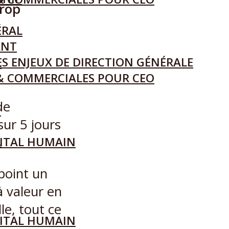
trop
ÉRAL
ANT
S ENJEUX DE DIRECTION GÉNÉRALE
L
& COMMERCIALES POUR CEO
de
P
ur 5 jours
L
ITAL HUMAIN
 point un
P
a valeur en
le, tout ce
ITAL HUMAIN