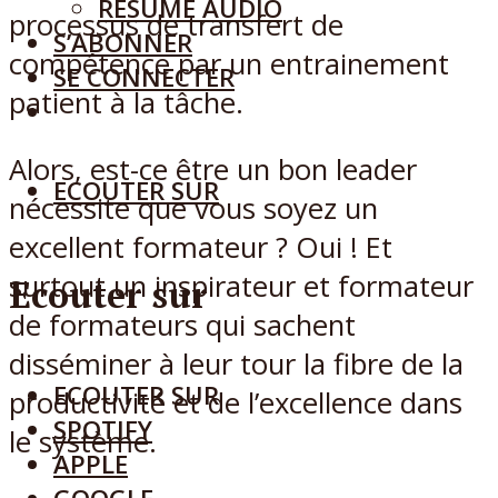
RÉSUMÉ AUDIO
processus de transfert de
S’ABONNER
compétence par un entrainement
SE CONNECTER
patient à la tâche.
Alors, est-ce être un bon leader
ECOUTER SUR
nécessite que vous soyez un
excellent formateur ? Oui ! Et
surtout un inspirateur et formateur
Ecouter sur
de formateurs qui sachent
disséminer à leur tour la fibre de la
ECOUTER SUR
productivité et de l’excellence dans
SPOTIFY
le système.
APPLE