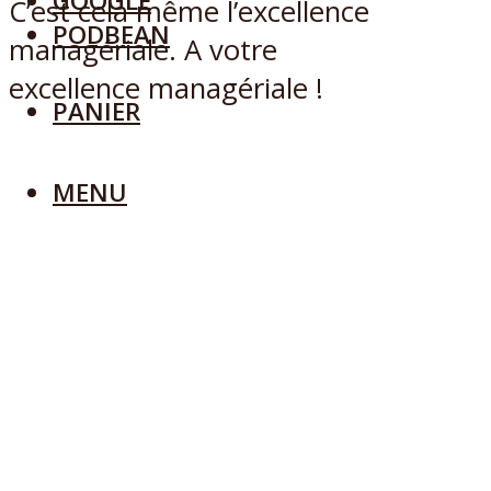
GOOGLE
C’est cela même l’excellence
PODBEAN
managériale. A votre
excellence managériale !
PANIER
MENU