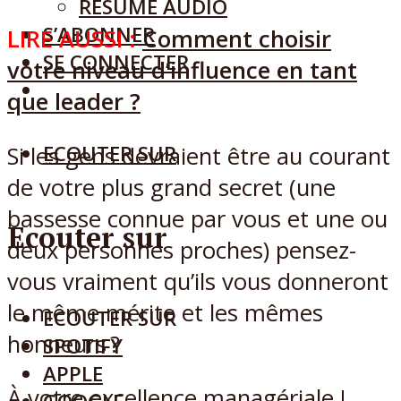
RÉSUMÉ AUDIO
S’ABONNER
LIRE AUSSI :
Comment choisir
SE CONNECTER
votre niveau d’influence en tant
que leader ?
ECOUTER SUR
Si les gens devraient être au courant
de votre plus grand secret (une
bassesse connue par vous et une ou
Ecouter sur
deux personnes proches) pensez-
vous vraiment qu’ils vous donneront
le même mérite et les mêmes
ECOUTER SUR
honneurs ?
SPOTIFY
APPLE
À votre excellence managériale !