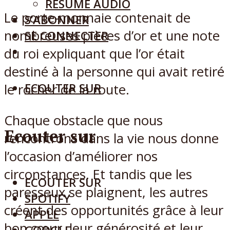
RÉSUMÉ AUDIO
Le porte-monnaie contenait de
S’ABONNER
nombreuses pièces d’or et une note
SE CONNECTER
du roi expliquant que l’or était
destiné à la personne qui avait retiré
ECOUTER SUR
le rocher de la route.
Chaque obstacle que nous
Ecouter sur
rencontrons dans la vie nous donne
l’occasion d’améliorer nos
circonstances. Et tandis que les
ECOUTER SUR
paresseux se plaignent, les autres
SPOTIFY
créent des opportunités grâce à leur
APPLE
bon cœur, leur générosité et leur