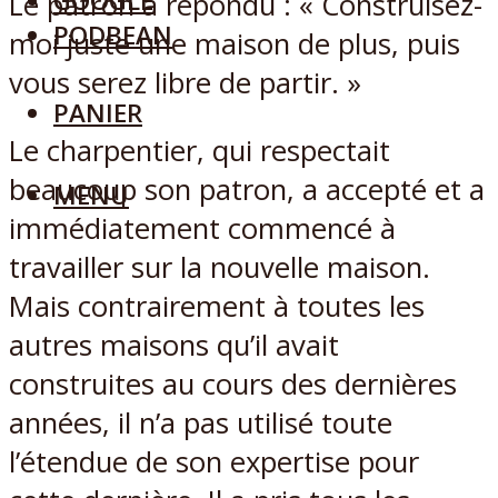
GOOGLE
Le patron a répondu : « Construisez-
PODBEAN
moi juste une maison de plus, puis
vous serez libre de partir. »
PANIER
Le charpentier, qui respectait
beaucoup son patron, a accepté et a
MENU
immédiatement commencé à
travailler sur la nouvelle maison.
Mais contrairement à toutes les
autres maisons qu’il avait
construites au cours des dernières
années, il n’a pas utilisé toute
l’étendue de son expertise pour