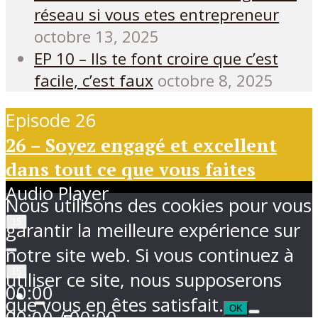
réseau si vous etes entrepreneur
octobre 13, 2025
EP 10 – Ils te font croire que c’est
facile, c’est faux
octobre 8, 2025
Episode 26
26 – Soyez engagé et excellent
dans tout ce que vous faites
Audio Player
Nous utilisons des cookies pour vous
15
garantir la meilleure expérience sur
notre site web. Si vous continuez à
15
utiliser ce site, nous supposerons
00:00
que vous en êtes satisfait.
OK
00:00
/
00:00