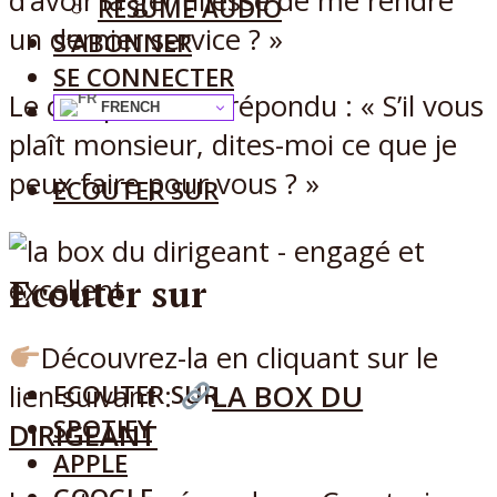
d’avoir la gentillesse de me rendre
RÉSUMÉ AUDIO
un dernier service ? »
S’ABONNER
SE CONNECTER
Le charpentier a répondu : « S’il vous
FRENCH
plaît monsieur, dites-moi ce que je
peux faire pour vous ? »
ECOUTER SUR
Ecouter sur
Découvrez-la en cliquant sur le
lien suivant :
LA BOX DU
ECOUTER SUR
SPOTIFY
DIRIGEANT
APPLE