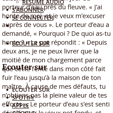
RÉSUMÉ AUDIO
porteur d’eau près du fleuve. « J’ai
S’ABONNER
honte de moi, et je veux m’excuser
SE CONNECTER
auprès de vous ». Le porteur d’eau a
demandé, « Pourquoi ? De quoi as-tu
honte ? » Le pot répondit : « Depuis
ECOUTER SUR
deux ans, je ne peux livrer que la
moitié de mon chargement parce
Ecouter sur
que cette fente dans mon côté fait
fuir l’eau jusqu’à la maison de ton
maître. À cause de mes défauts, tu
ECOUTER SUR
n’obtiens pas la pleine valeur de tes
SPOTIFY
efforts ». Le porteur d’eau s’est senti
APPLE
désolé pour le vieux pot fendu, et