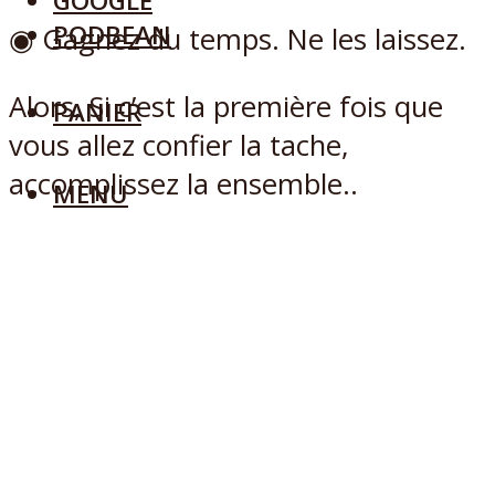
GOOGLE
PODBEAN
◉ Gagnez du temps. Ne les laissez.
Alors, Si c’est la première fois que
PANIER
vous allez confier la tache,
accomplissez la ensemble..
MENU