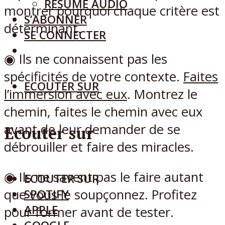
RÉSUMÉ AUDIO
montrer pourquoi chaque critère est
S’ABONNER
déterminant.
SE CONNECTER
◉ Ils ne connaissent pas les
spécificités de votre contexte.
Faites
ECOUTER SUR
l’immersion avec eux
. Montrez le
chemin, faites le chemin avec eux
avant de leur demander de se
Ecouter sur
débrouiller et faire des miracles.
◉ Ils ne savent pas le faire autant
ECOUTER SUR
que vous le soupçonnez. Profitez
SPOTIFY
APPLE
pour former avant de tester.