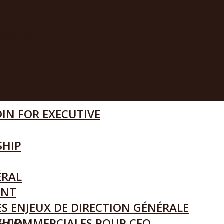
IE?
ENEURS
IN FOR EXECUTIVE
IN FOR EXECUTIVE
SHIP
ÉRAL
ANT
S ENJEUX DE DIRECTION GÉNÉRALE
SHIP
& COMMERCIALES POUR CEO