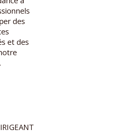
ndance à
ssionnels
per des
ces
és et des
notre
.
DIRIGEANT