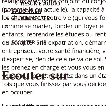
relations avec votre conjoint ou conjo
RÉSUMÉ AUDIO
(potentielle ou actuelle), la capacité
S’ABONNER
les chantiers de votre vie (qui vous f
SE CONNECTER
comme se marier, fonder un foyer et 
enfants, reprendre les études ou ren
ou accepter une expatriation, démar
ECOUTER SUR
entreprise)… votre santé financière, 
d’expertise, rien de cela ne va de soi.
les prenez en charge et vous vous en
Ecouter sur
vous vous les retrouverez dans un éta
fois que vous finissez par vous décid
en occuper.