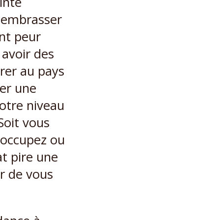
inte
 à embrasser
ont peur
avoir des
trer au pays
rer une
votre niveau
 Soit vous
 occupez ou
t pire une
er de vous