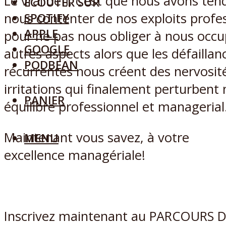
Le vrai défi, c’est que nous avons te
ECOUTER SUR
nous contenter de nos exploits profe
SPOTIFY
APPLE
pour ne pas nous obliger à nous occu
GOOGLE
autres aspects alors que les défaillan
PODBEAN
récurrentes nous créent des nervosit
irritations qui finalement perturbent 
PANIER
équilibre professionnel et managerial
Maintenant vous savez, à votre
MENU
excellence managériale!
Inscrivez maintenant au PARCOURS 