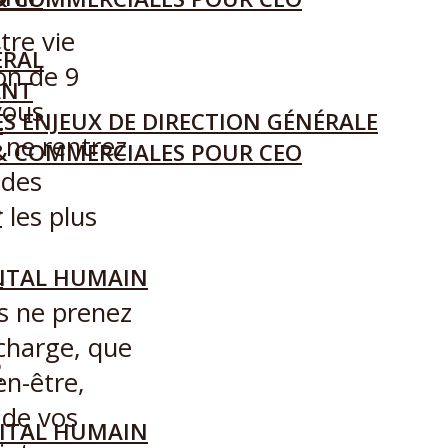
tre vie
ÉRAL
on de 9
ANT
vous
S ENJEUX DE DIRECTION GÉNÉRALE
L
 ne rentrez
& COMMERCIALES POUR CEO
 des
 les plus
P
L
ITAL HUMAIN
us ne prenez
 charge, que
P
en-être,
 de vos
ITAL HUMAIN