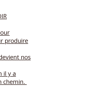
OIR
pour
ur produire
devient nos
il y a
un chemin.