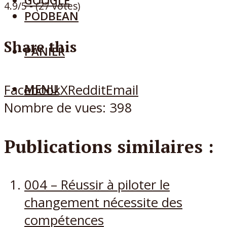
GOOGLE
4.9/5 - (27 votes)
PODBEAN
Share this
PANIER
Facebook
X
Reddit
Email
MENU
Nombre de vues:
398
Publications similaires :
004 – Réussir à piloter le
changement nécessite des
compétences