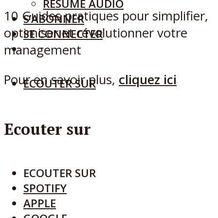
RÉSUMÉ AUDIO
10 Guides pratiques pour simplifier,
S’ABONNER
optimiser et révolutionner votre
SE CONNECTER
management
Pour en savoir plus,
cliquez ici
ECOUTER SUR
Ecouter sur
ECOUTER SUR
SPOTIFY
APPLE