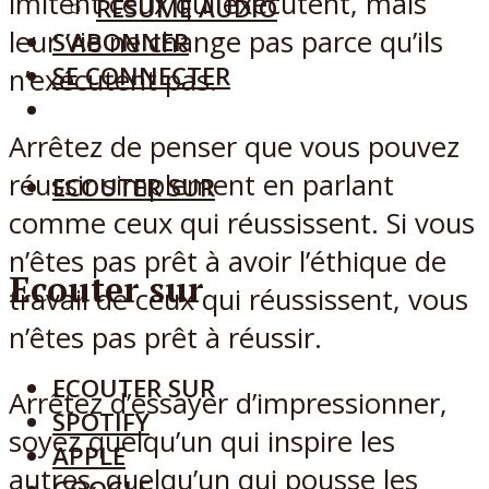
imitent ceux qui exécutent, mais
RÉSUMÉ AUDIO
leur vie ne change pas parce qu’ils
S’ABONNER
SE CONNECTER
n’exécutent pas.
Arrêtez de penser que vous pouvez
réussir simplement en parlant
ECOUTER SUR
comme ceux qui réussissent. Si vous
n’êtes pas prêt à avoir l’éthique de
Ecouter sur
travail de ceux qui réussissent, vous
n’êtes pas prêt à réussir.
ECOUTER SUR
Arrêtez d’essayer d’impressionner,
SPOTIFY
soyez quelqu’un qui inspire les
APPLE
autres, quelqu’un qui pousse les