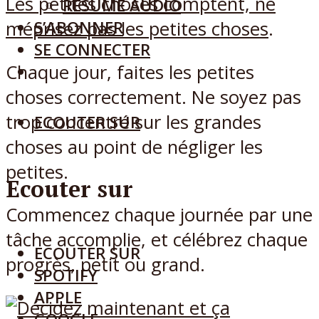
Les petites choses comptent, ne
RÉSUMÉ AUDIO
méprisez pas les petites choses
.
S’ABONNER
SE CONNECTER
Chaque jour, faites les petites
choses correctement. Ne soyez pas
trop concentré sur les grandes
ECOUTER SUR
choses au point de négliger les
petites.
Ecouter sur
Commencez chaque journée par une
tâche accomplie, et célébrez chaque
ECOUTER SUR
progrès, petit ou grand.
SPOTIFY
APPLE