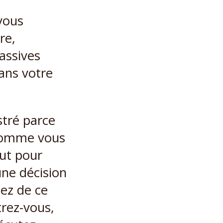
 vous
re,
assives
ans votre
stré parce
 comme vous
aut pour
une décision
ez de ce
rez-vous,