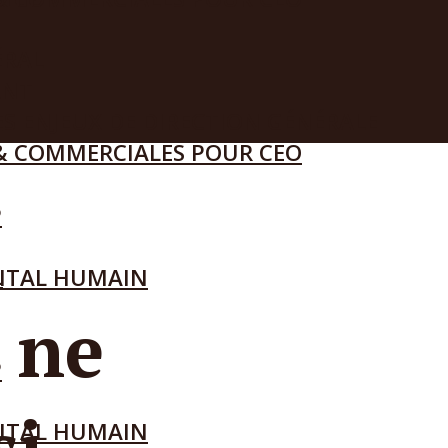
ÉRAL
ANT
S ENJEUX DE DIRECTION GÉNÉRALE
L
& COMMERCIALES POUR CEO
P
L
ITAL HUMAIN
 ne
P
si
ITAL HUMAIN