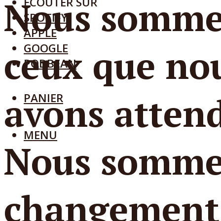
Nous somme
ECOUTER SUR
SPOTIFY
APPLE
GOOGLE
ceux que no
PODBEAN
avons atten
PANIER
MENU
Nous somme
changement