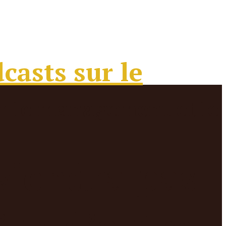
viendra pas
’un d’autre,