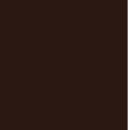
us sommes
endus. Nous
ue nous