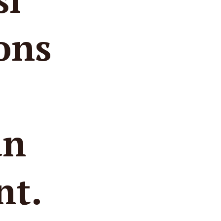
ons
un
nt.