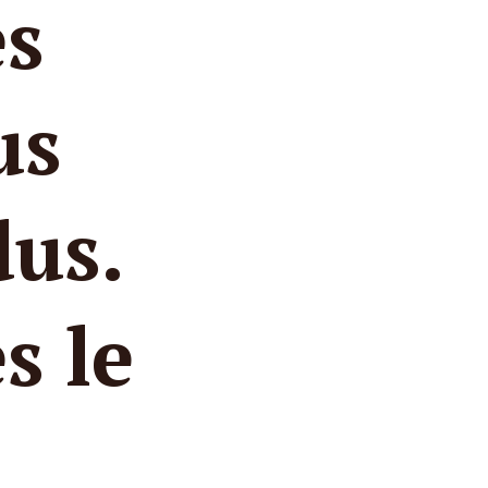
s
us
dus.
s le