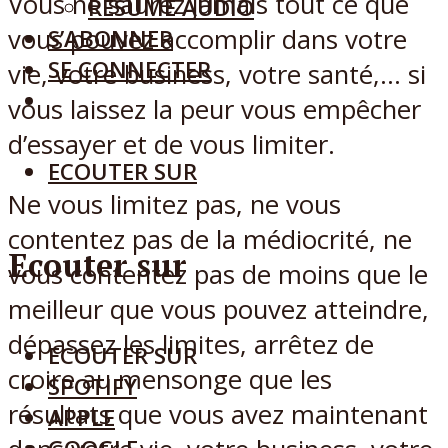
Vous ne saurez jamais tout ce que
RÉSUMÉ AUDIO
vous pouvez accomplir dans votre
S’ABONNER
SE CONNECTER
vie, votre business, votre santé,… si
vous laissez la peur vous empêcher
d’essayer et de vous limiter.
ECOUTER SUR
Ne vous limitez pas, ne vous
contentez pas de la médiocrité, ne
Ecouter sur
vous contentez pas de moins que le
meilleur que vous pouvez atteindre,
dépassez les limites, arrêtez de
ECOUTER SUR
croire au mensonge que les
SPOTIFY
résultats que vous avez maintenant
APPLE