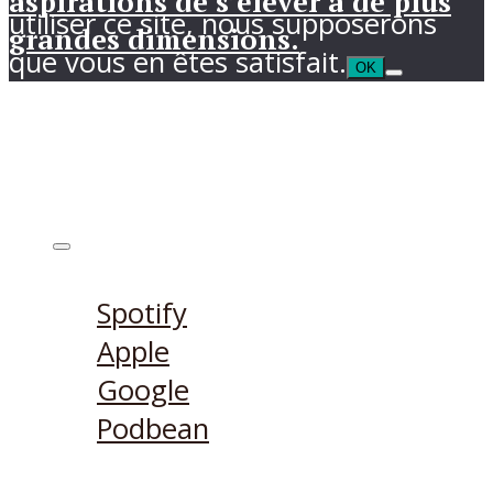
aspirations de s’élever à de plus
utiliser ce site, nous supposerons
grandes dimensions.
que vous en êtes satisfait.
OK
Ecouter sur
Spotify
Apple
Google
Podbean