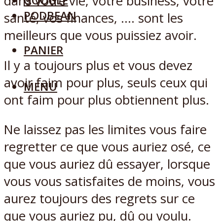
dans votre vie, votre business, votre
GOOGLE
PODBEAN
santé, vos finances, …. sont les
meilleurs que vous puissiez avoir.
PANIER
Il y a toujours plus et vous devez
avoir faim pour plus, seuls ceux qui
MENU
ont faim pour plus obtiennent plus.
Ne laissez pas les limites vous faire
regretter ce que vous auriez osé, ce
que vous auriez dû essayer, lorsque
vous vous satisfaites de moins, vous
aurez toujours des regrets sur ce
que vous auriez pu, dû ou voulu.