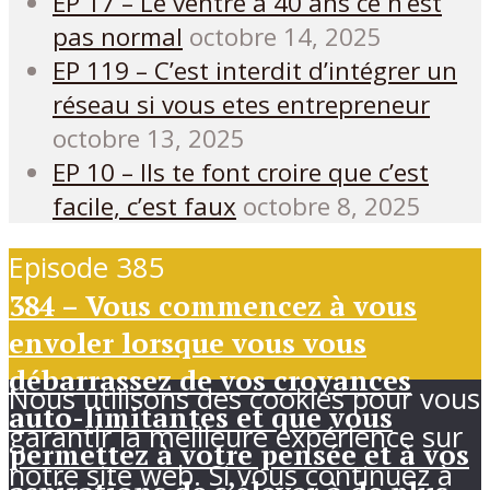
EP 17 – Le ventre à 40 ans ce n’est
pas normal
octobre 14, 2025
EP 119 – C’est interdit d’intégrer un
réseau si vous etes entrepreneur
octobre 13, 2025
EP 10 – Ils te font croire que c’est
facile, c’est faux
octobre 8, 2025
Episode 385
384 – Vous commencez à vous
envoler lorsque vous vous
débarrassez de vos croyances
Nous utilisons des cookies pour vous
auto-limitantes et que vous
garantir la meilleure expérience sur
permettez à votre pensée et à vos
notre site web. Si vous continuez à