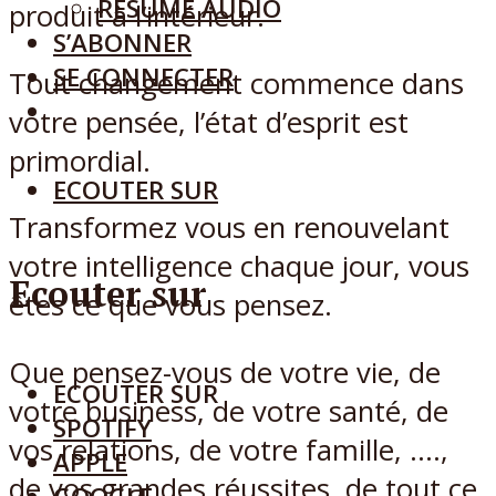
RÉSUMÉ AUDIO
produit à l’intérieur.
S’ABONNER
SE CONNECTER
Tout changement commence dans
votre pensée, l’état d’esprit est
primordial.
ECOUTER SUR
Transformez vous en renouvelant
votre intelligence chaque jour, vous
Ecouter sur
êtes ce que vous pensez.
Que pensez-vous de votre vie, de
ECOUTER SUR
votre business, de votre santé, de
SPOTIFY
vos relations, de votre famille, ….,
APPLE
de vos grandes réussites, de tout ce