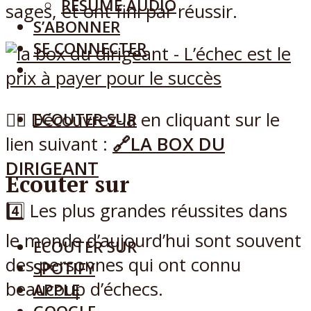
RÉSUMÉ AUDIO
sages, et ont fini par réussir.
S’ABONNER
SE CONNECTER
👉🏽 Découvrez-la en cliquant sur le
ECOUTER SUR
lien suivant :
🔗LA BOX DU
DIRIGEANT
Ecouter sur
4️⃣ Les plus grandes réussites dans
le monde d’aujourd’hui sont souvent
ECOUTER SUR
des personnes qui ont connu
SPOTIFY
beaucoup d’échecs.
APPLE