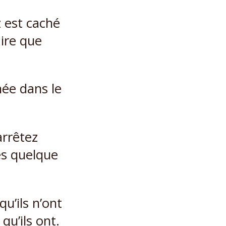
 est caché
aire que
ée dans le
arrêtez
tes quelque
qu’ils n’ont
qu’ils ont.