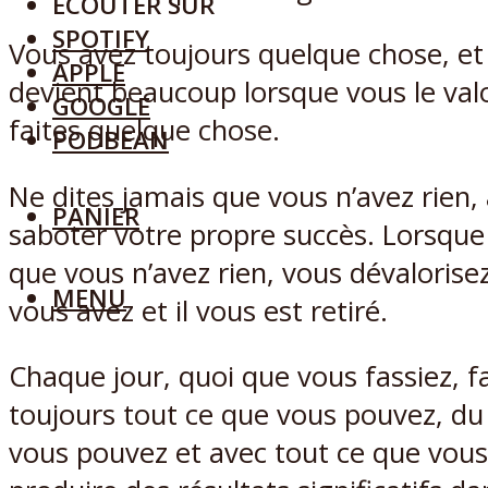
ECOUTER SUR
SPOTIFY
Vous avez toujours quelque chose, et
APPLE
devient beaucoup lorsque vous le valo
GOOGLE
faites quelque chose.
PODBEAN
Ne dites jamais que vous n’avez rien,
PANIER
saboter votre propre succès. Lorsque
que vous n’avez rien, vous dévalorise
MENU
vous avez et il vous est retiré.
Chaque jour, quoi que vous fassiez, f
toujours tout ce que vous pouvez, d
vous pouvez et avec tout ce que vous