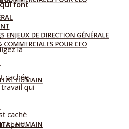
 qui font
ÉRAL
ANT
S ENJEUX DE DIRECTION GÉNÉRALE
L
& COMMERCIALES POUR CEO
ligez la
P
st cachée
L
ITAL HUMAIN
travail qui
P
st caché
du sport.
ITAL HUMAIN