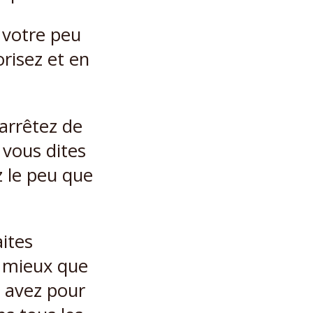
 votre peu
risez et en
 arrêtez de
 vous dites
z le peu que
aites
u mieux que
 avez pour