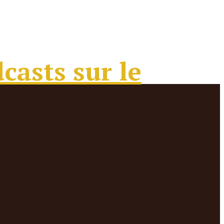
étails qui
es petits