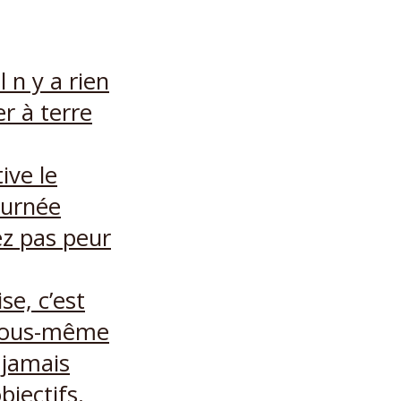
l n y a rien
er à terre
ive le
ournée
ez pas peur
se, c’est
à vous-même
 jamais
jectifs.