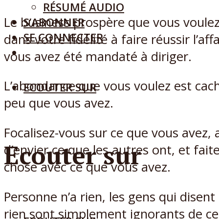
RÉSUMÉ AUDIO
Le business prospère que vous voulez
S’ABONNER
SE CONNECTER
dans votre fidélité à faire réussir l’aff
vous avez été mandaté à diriger.
L’abondance que vous voulez est cach
ECOUTER SUR
peu que vous avez.
Focalisez-vous sur ce que vous avez, 
Ecouter sur
d’envier ce que les autres ont, et fai
chose avec ce que vous avez.
Personne n’a rien, les gens qui disent 
rien sont simplement ignorants de ce 