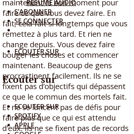
maintenant le bon moment pour
RÉSUMÉ AUDIO
S’ABONNER
faire ce que vous devez faire. En
SE CONNECTER
fait, cela fait si longtemps que vous
remettez à plus tard. Et rien ne
change depuis. Vous devez faire
ECOUTER SUR
bouger les choses et commencer
maintenant. Beaucoup de gens
procrastinent facilement. Ils ne se
Ecouter sur
fixent pas d’objectifs qui dépassent
ce que le commun des mortels fait.
ECOUTER SUR
Et ne se lancent pas de défis pour
SPOTIFY
faire plus que ce qui est attendu
APPLE
d’eux. Ils ne se fixent pas de records