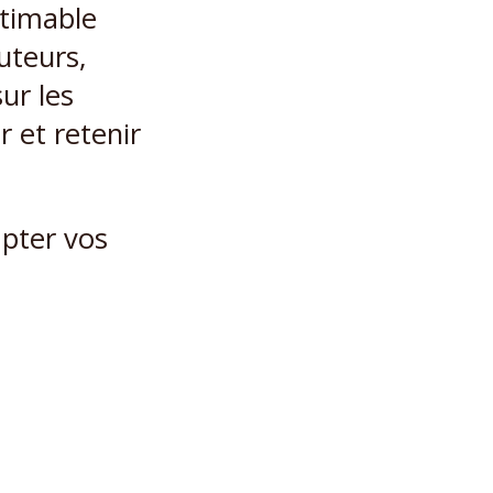
timable
uteurs,
ur les
r et retenir
pter vos