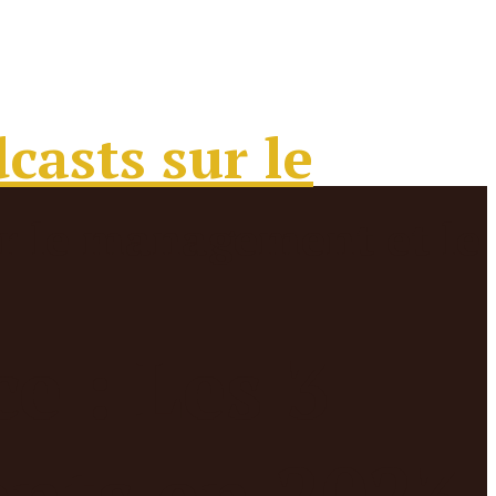
e : Les 3
lents en 2023