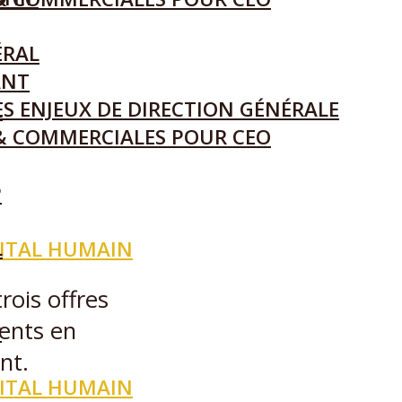
ÉRAL
ANT
S ENJEUX DE DIRECTION GÉNÉRALE
L
& COMMERCIALES POUR CEO
P
L
ITAL HUMAIN
rois offres
lents en
P
nt.
ITAL HUMAIN