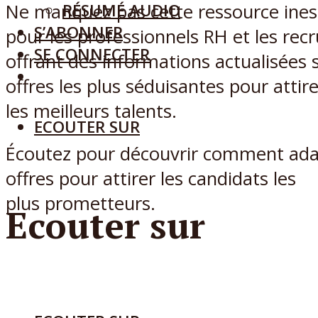
Ne manquez pas cette ressource ines
RÉSUMÉ AUDIO
S’ABONNER
pour les professionnels RH et les recr
SE CONNECTER
offrant des informations actualisées s
offres les plus séduisantes pour attire
les meilleurs talents.
ECOUTER SUR
Écoutez pour découvrir comment ada
offres pour attirer les candidats les
plus prometteurs.
Ecouter sur