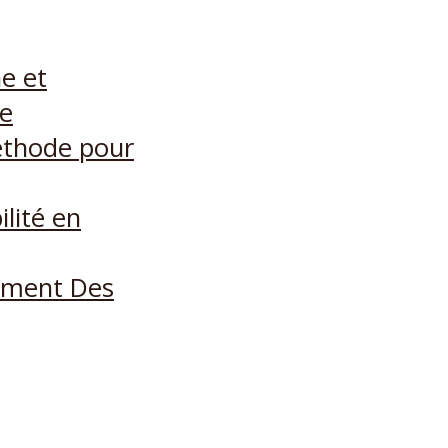
ne et
me
éthode pour
lité en
ement Des