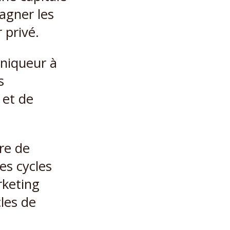
agner les
 privé.
niqueur à
s
 et de
ure de
es cycles
rketing
cles de