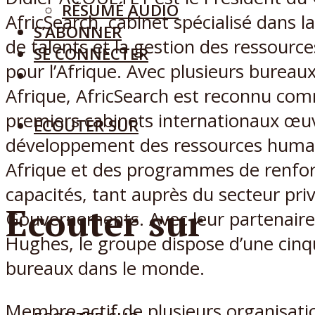
RÉSUMÉ AUDIO
AfricSearch, cabinet spécialisé dans l
S’ABONNER
de talents et la gestion des ressour
SE CONNECTER
pour l’Afrique. Avec plusieurs bureau
Afrique, AfricSearch est reconnu co
premiers cabinets internationaux œu
ECOUTER SUR
développement des ressources huma
Afrique et des programmes de renfo
capacités, tant auprès du secteur pri
Ecouter sur
Gouvernements. Avec leur partenaire
Hughes, le groupe dispose d’une cin
bureaux dans le monde.
Membre actif de plusieurs organisati