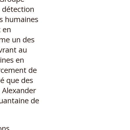
a détection
ces humaines
x en
mme un des
vrant au
ines en
rcement de
vé que des
 Alexander
quantaine de
ons