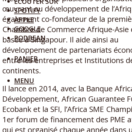
ECOUTER SUR
œuvrant au développement de l’Afriqu
SPOTIFY
également co-fondateur de la premiè
APPLE
GOOGLE
Chambre de Commerce Afrique-Asie 
PODBEAN
basée à Singapour. Il aide ainsi au
développement de partenariats éco
PANIER
entre les entreprises et Institutions 
continents.
MENU
Il lance en 2014, avec la Banque Afric
Développement, African Guarantee F
Ecobank et la SFI, l’Africa SME Cham
1er forum de financement des PME af
qui est organisé chaque année dans u