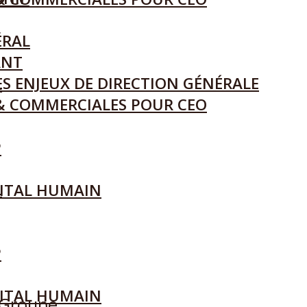
ÉRAL
ANT
S ENJEUX DE DIRECTION GÉNÉRALE
L
& COMMERCIALES POUR CEO
P
L
ITAL HUMAIN
P
ITAL HUMAIN
 Groupe