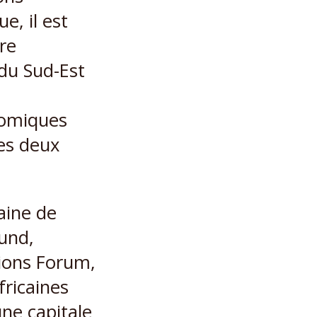
e, il est
re
du Sud-Est
nomiques
des deux
aine de
und,
pions Forum,
ricaines
ne capitale