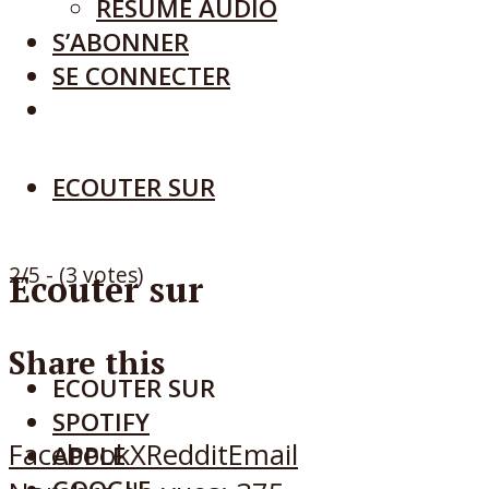
RÉSUMÉ AUDIO
S’ABONNER
SE CONNECTER
ECOUTER SUR
2/5 - (3 votes)
Ecouter sur
Share this
ECOUTER SUR
SPOTIFY
Facebook
X
Reddit
Email
APPLE