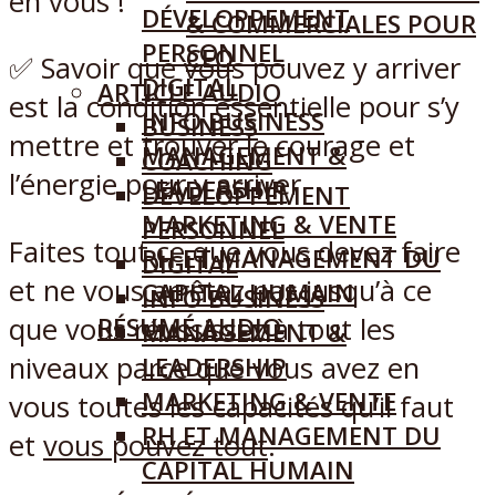
en vous !
DÉVELOPPEMENT
& COMMERCIALES POUR
PERSONNEL
CEO
✅ Savoir que vous pouvez y arriver
DIGITAL
ARTICLE AUDIO
est la condition essentielle pour s’y
INFO BUSINESS
BUSINESS
mettre et trouver le courage et
MANAGEMENT &
COACHING
l’énergie pour y arriver
LEADERSHIP
DÉVELOPPEMENT
MARKETING & VENTE
PERSONNEL
Faites tout ce que vous devez faire
RH ET MANAGEMENT DU
DIGITAL
et ne vous arrêtez pas jusqu’à ce
CAPITAL HUMAIN
INFO BUSINESS
que vous réussissez à tout les
RÉSUMÉ AUDIO
MANAGEMENT &
S’ABONNER
niveaux parce que vous avez en
LEADERSHIP
SE CONNECTER
MARKETING & VENTE
vous toutes les capacités qu’il faut
RH ET MANAGEMENT DU
et
vous pouvez tout
.
CAPITAL HUMAIN