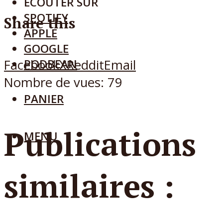
ECOUTER SUR
SPOTIFY
Share this
APPLE
GOOGLE
PODBEAN
Facebook
X
Reddit
Email
Nombre de vues:
79
PANIER
Publications
MENU
similaires :