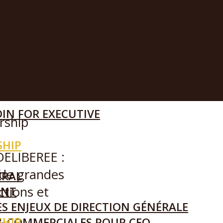
IE?
ENEURS
IN FOR EXECUTIVE
IN FOR EXECUTIVE
ership
SHIP
ELIBEREE :
e de grandes
ÉRAL
ctions et
ANT
S ENJEUX DE DIRECTION GÉNÉRALE
SHIP
& COMMERCIALES POUR CEO