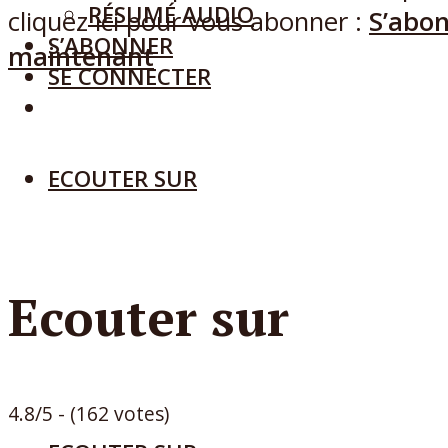
RÉSUMÉ AUDIO
cliquez ici pour vous abonner :
S’abo
S’ABONNER
maintenant
SE CONNECTER
ECOUTER SUR
Ecouter sur
4.8/5 - (162 votes)