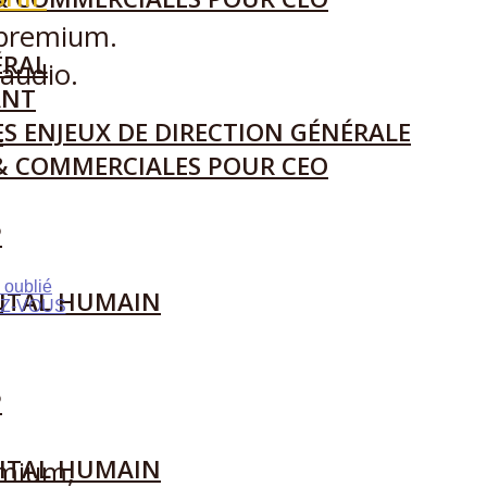
 premium.
ÉRAL
’audio.
ANT
S ENJEUX DE DIRECTION GÉNÉRALE
L
& COMMERCIALES POUR CEO
P
 oublié
L
ITAL HUMAIN
Z-VOUS
P
ITAL HUMAIN
emium,