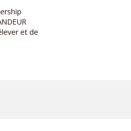
dership
RANDEUR
élever et de