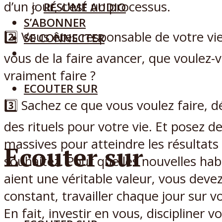
d’un jour, c’est un processus.
RÉSUMÉ AUDIO
S’ABONNER
2️⃣ Vous êtes responsable de votre vie
SE CONNECTER
vous de la faire avancer, que voulez-
vraiment faire ?
ECOUTER SUR
3️⃣ Sachez ce que vous voulez faire, 
des rituels pour votre vie. Et posez d
massives pour atteindre les résultats
Ecouter sur
souhaitez. Pour que les nouvelles hab
aient une véritable valeur, vous devez
constant, travailler chaque jour sur
En fait, investir en vous, discipliner 