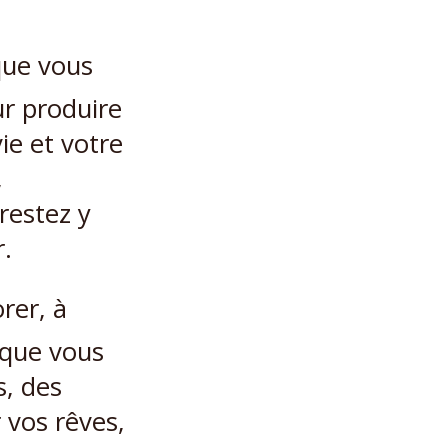
 que vous
r produire
vie et votre
,
restez y
.
rer, à
 que vous
s, des
 vos rêves,