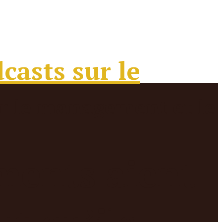
ments aient
ut qu’ils