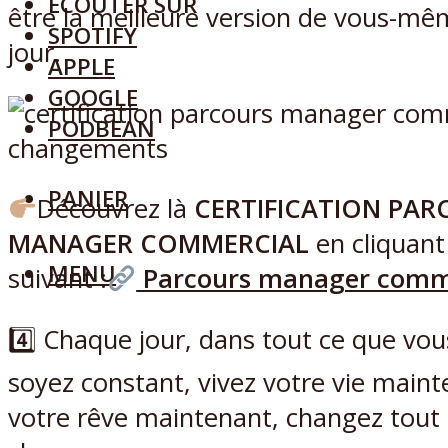
ECOUTER SUR
être la meilleure version de vous-m
SPOTIFY
jour.
APPLE
GOOGLE
PODBEAN
PANIER
Découvrez là
CERTIFICATION PA
MANAGER COMMERCIAL
en cliquant 
MENU
suivant :
Parcours manager comm
4️⃣ Chaque jour, dans tout ce que vous
soyez constant, vivez votre vie maint
votre rêve maintenant, changez tout 