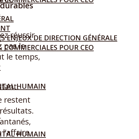
t durables
ÉRAL
ANT
ez réussir
S ENJEUX DE DIRECTION GÉNÉRALE
L
 pas le
& COMMERCIALES POUR CEO
ut le temps,
P
tant.
L
ITAL HUMAIN
 restent
résultats.
P
tantanés,
l’affaire
ITAL HUMAIN