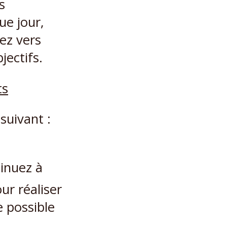
s
ue jour,
ez vers
jectifs.
 suivant :
tinuez à
ur réaliser
e possible