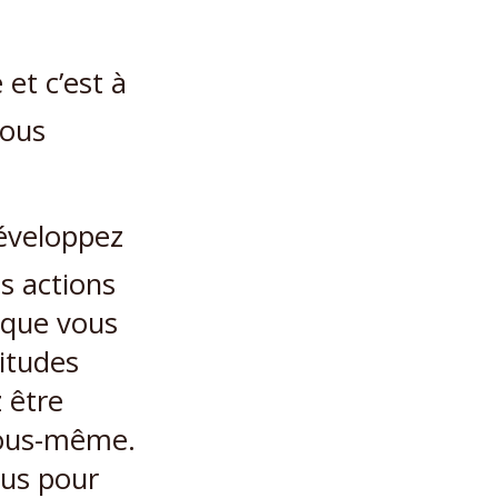
 et c’est à
vous
développez
es actions
 que vous
itudes
 être
 vous-même.
vous pour