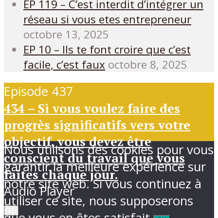
EP 119 – C’est interdit d’intégrer un
réseau si vous etes entrepreneur
octobre 13, 2025
EP 10 – Ils te font croire que c’est
facile, c’est faux
octobre 8, 2025
Episode 437
434 – Si vous voulez faire des
progrès significatifs vers votre
objectif, vous devez être
Nous utilisons des cookies pour vous
conscient du travail que vous
garantir la meilleure expérience sur
faites chaque jour.
notre site web. Si vous continuez à
Audio Player
utiliser ce site, nous supposerons
15
que vous en êtes satisfait.