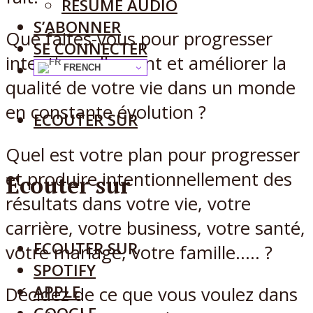
RÉSUMÉ AUDIO
S’ABONNER
Que faites-vous pour progresser
SE CONNECTER
intentionnellement et améliorer la
FRENCH
qualité de votre vie dans un monde
en constante évolution ?
ECOUTER SUR
Quel est votre plan pour progresser
et produire intentionnellement des
Ecouter sur
résultats dans votre vie, votre
carrière, votre business, votre santé,
ECOUTER SUR
votre mariage, votre famille….. ?
SPOTIFY
APPLE
Décidez de ce que vous voulez dans