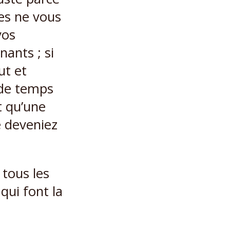
les ne vous
vos
nants ; si
ut et
 de temps
st qu’une
 deveniez
 tous les
ui font la