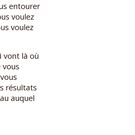
ous entourer
ous voulez
ous voulez
 vont là où
e vous
 vous
s résultats
eau auquel