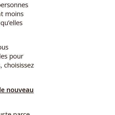
 personnes
nt moins
 qu’elles
ous
les pour
, choisissez
n de nouveau
uste parce