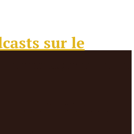
nfluence de
vies