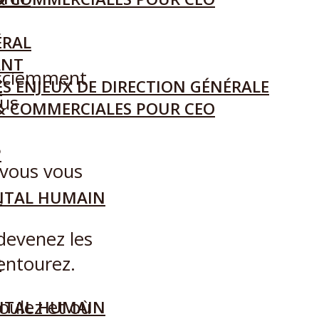
ÉRAL
ANT
nsciemment
S ENJEUX DE DIRECTION GÉNÉRALE
L
ous
& COMMERCIALES POUR CEO
P
s vous vous
L
ITAL HUMAIN
devenez les
entourez.
P
oulez et où
ITAL HUMAIN