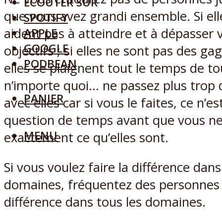
ECOUTER SUR
que vous avez grandi ensemble. Si el
SPOTIFY
aident pas à atteindre et à dépasser 
APPLE
GOOGLE
objectifs ; si elles ne sont pas des gag
PODBEAN
elles se plaignent tout le temps de to
n’importe quoi… ne passez plus trop
PANIER
avec elles car si vous le faites, ce n’e
question de temps avant que vous ne
MENU
exactement ce qu’elles sont.
Si vous voulez faire la différence dans
domaines, fréquentez des personnes q
différence dans tous les domaines.