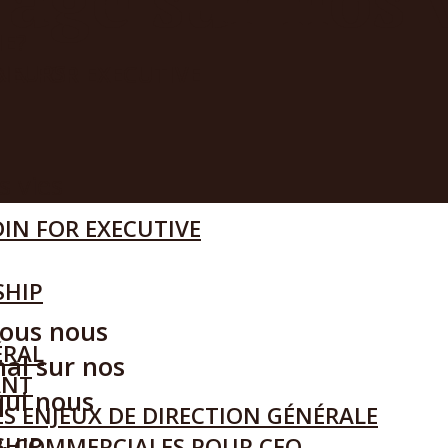
IE?
ENEURS
IN FOR EXECUTIVE
IN FOR EXECUTIVE
SHIP
nous nous
ÉRAL
al sur nos
ANT
qui nous
S ENJEUX DE DIRECTION GÉNÉRALE
SHIP
& COMMERCIALES POUR CEO