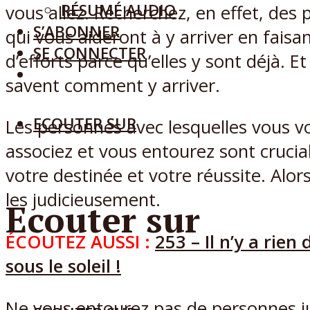
RÉSUMÉ AUDIO
vous allez. Recherchez, en effet, des
S’ABONNER
qui vous aideront à y arriver en faisa
SE CONNECTER
d’efforts parce qu’elles y sont déjà. Et
savent comment y arriver.
ECOUTER SUR
Les personnes avec lesquelles vous v
associez et vous entourez sont crucia
votre destinée et votre réussite. Alors
les judicieusement.
Ecouter sur
ÉCOUTEZ AUSSI :
253 – Il n’y a rie
sous le soleil !
Ne vous entourez pas de personnes j