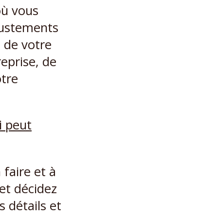
où vous
ajustements
, de votre
reprise, de
otre
 faire et à
 et décidez
s détails et