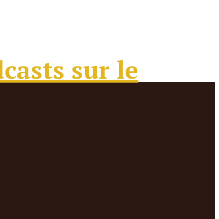
 grandir
nt peur de