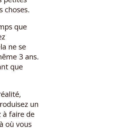
s choses.
emps que
ez
ela ne se
 même 3 ans.
ant que
éalité,
produisez un
 à faire de
là où vous