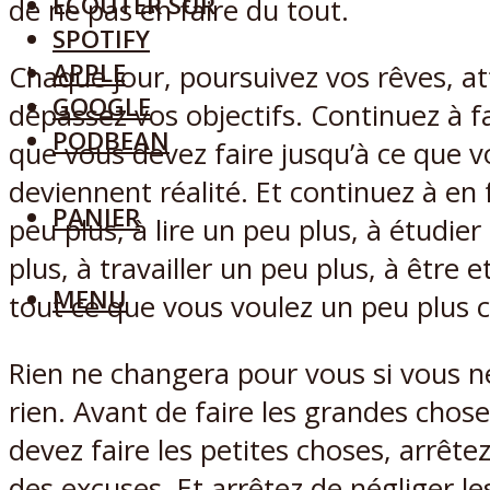
ECOUTER SUR
de ne pas en faire du tout.
SPOTIFY
APPLE
Chaque jour, poursuivez vos rêves, at
GOOGLE
dépassez vos objectifs. Continuez à fa
PODBEAN
que vous devez faire jusqu’à ce que v
deviennent réalité. Et continuez à en 
PANIER
peu plus, à lire un peu plus, à étudie
plus, à travailler un peu plus, à être et
MENU
tout ce que vous voulez un peu plus 
Rien ne changera pour vous si vous ne
rien. Avant de faire les grandes chos
devez faire les petites choses, arrêt
des excuses. Et arrêtez de négliger le