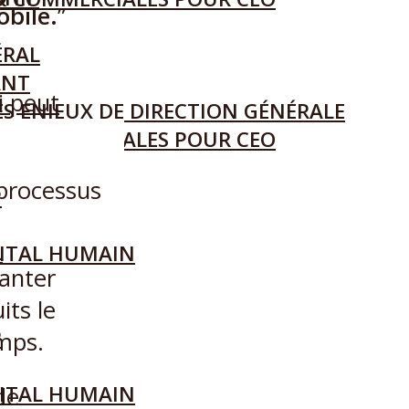
bile.
”
ÉRAL
ANT
S ENJEUX DE DIRECTION GÉNÉRALE
L
& COMMERCIALES POUR CEO
 processus
P
L
ITAL HUMAIN
lanter
its le
P
mps.
ITAL HUMAIN
de