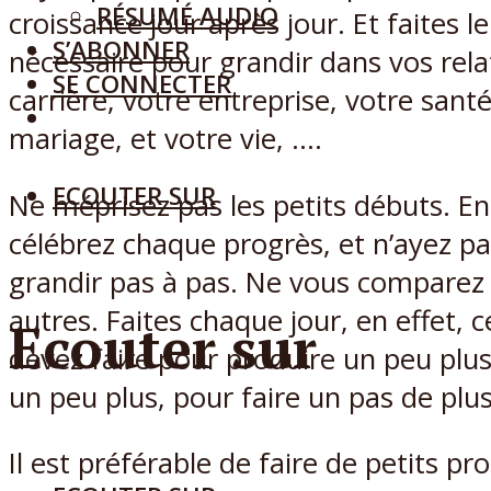
RÉSUMÉ AUDIO
croissance jour après jour. Et faites le
S’ABONNER
nécessaire pour grandir dans vos rela
SE CONNECTER
carrière, votre entreprise, votre santé
mariage, et votre vie, ….
ECOUTER SUR
Ne méprisez pas les petits débuts. En 
célébrez chaque progrès, et n’ayez p
grandir pas à pas. Ne vous comparez
autres. Faites chaque jour, en effet, 
Ecouter sur
devez faire pour produire un peu plus
un peu plus, pour faire un pas de plu
Il est préférable de faire de petits pr