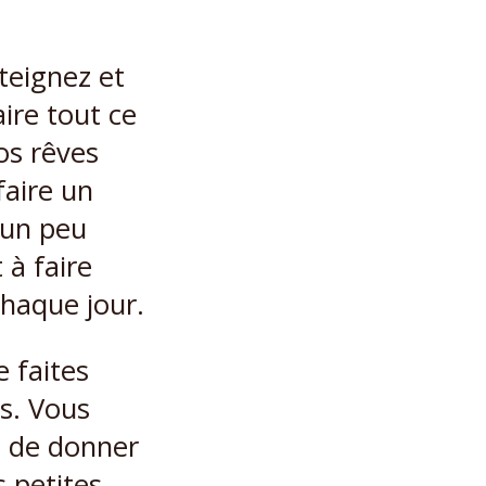
teignez et
ire tout ce
os rêves
faire un
r un peu
 à faire
chaque jour.
 faites
es. Vous
ez de donner
s petites