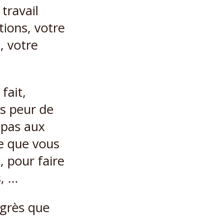
 travail
tions, votre
, votre
fait,
as peur de
 pas aux
ce que vous
, pour faire
s, …
ogrès que