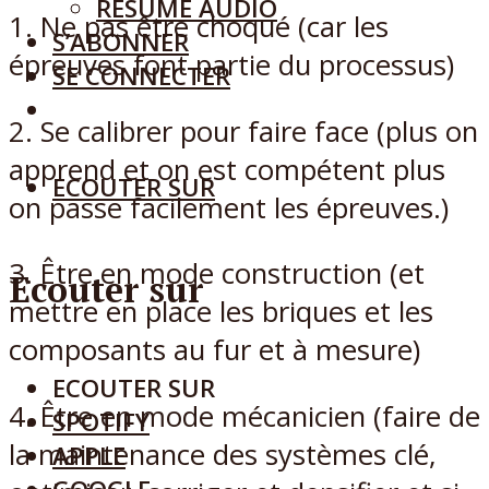
RÉSUMÉ AUDIO
1. Ne pas être choqué (car les
S’ABONNER
épreuves font partie du processus)
SE CONNECTER
2. Se calibrer pour faire face (plus on
apprend et on est compétent plus
ECOUTER SUR
on passe facilement les épreuves.)
3. Être en mode construction (et
Ecouter sur
mettre en place les briques et les
composants au fur et à mesure)
ECOUTER SUR
4. Être en mode mécanicien (faire de
SPOTIFY
la maintenance des systèmes clé,
APPLE