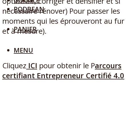
GOOGLE
optimiser, corriger et densifier et si
PODBEAN
nécessaire rénover) Pour passer les
moments qui les éprouveront au fur
PANIER
et à mesure).
MENU
Cliquez
ICI
pour obtenir le P
arcours
certifiant Entrepreneur Certifié 4.0