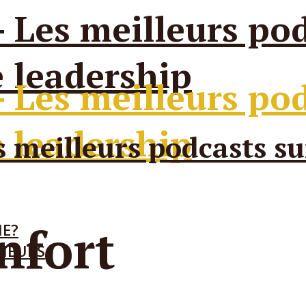
nfort
IE?
ENEURS