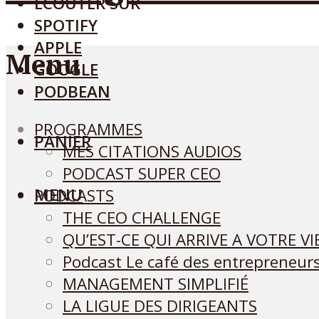
ECOUTER SUR
SPOTIFY
APPLE
Menu
GOOGLE
PODBEAN
PROGRAMMES
PANIER
MES CITATIONS AUDIOS
PODCAST SUPER CEO
MENU
PODCASTS
THE CEO CHALLENGE
QU’EST-CE QUI ARRIVE A VOTRE VI
Podcast Le café des entrepreneur
MANAGEMENT SIMPLIFIÉ
LA LIGUE DES DIRIGEANTS