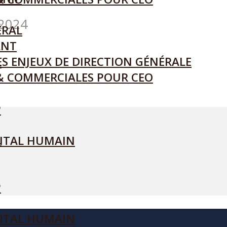
 2024
ÉRAL
ANT
S ENJEUX DE DIRECTION GÉNÉRALE
L
& COMMERCIALES POUR CEO
P
L
ITAL HUMAIN
P
ITAL HUMAIN