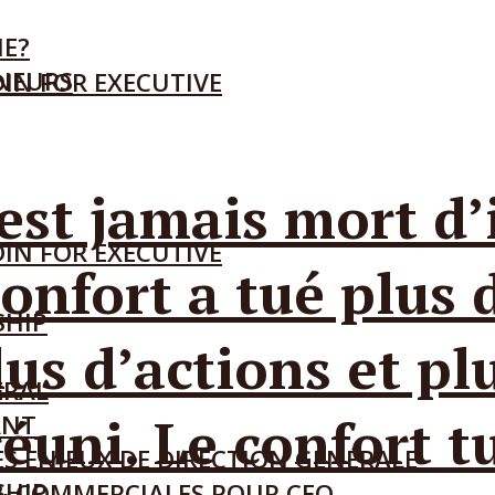
IE?
ENEURS
IN FOR EXECUTIVE
est jamais mort d’
IN FOR EXECUTIVE
onfort a tué plus d
SHIP
us d’actions et pl
ÉRAL
réuni. Le confort t
ANT
S ENJEUX DE DIRECTION GÉNÉRALE
SHIP
& COMMERCIALES POUR CEO