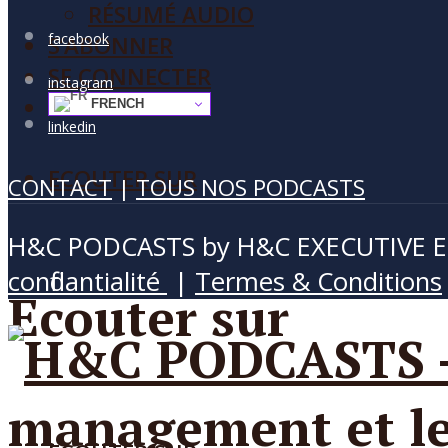
RÉSUMÉ AUDIO
facebook
S’ABONNER
SE CONNECTER
instagram
FRENCH
linkedin
ECOUTER SUR
CONTACT
|
TOUS NOS PODCASTS
H&C PODCASTS by H&C EXECUTIVE EDU
confidantialité
|
Termes & Conditions
Ecouter sur