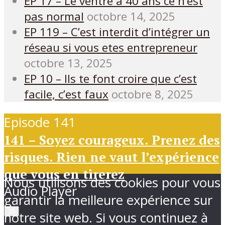
EP 17 – Le ventre à 40 ans ce n’est
pas normal
octobre 14, 2025
EP 119 – C’est interdit d’intégrer un
réseau si vous etes entrepreneur
octobre 13, 2025
EP 10 – Ils te font croire que c’est
facile, c’est faux
octobre 8, 2025
Episode 141
141 – Soyez courageux. Prenez des
risques. Rien ne vaut l’expérience
que vous en tirerez
Nous utilisons des cookies pour vous
Audio Player
garantir la meilleure expérience sur
15
notre site web. Si vous continuez à