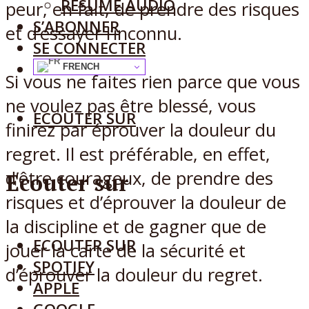
RÉSUMÉ AUDIO
peur, en fait, de prendre des risques
S’ABONNER
et d’essayer l’inconnu.
SE CONNECTER
FRENCH
Si vous ne faites rien parce que vous
ne voulez pas être blessé, vous
ECOUTER SUR
finirez par éprouver la douleur du
regret. Il est préférable, en effet,
d’être courageux, de prendre des
Ecouter sur
risques et d’éprouver la douleur de
la discipline et de gagner que de
ECOUTER SUR
jouer la carte de la sécurité et
SPOTIFY
d’éprouver la douleur du regret.
APPLE