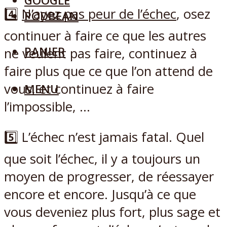
GOOGLE
4️⃣
N’ayez pas peur de l’échec
, osez
PODBEAN
continuer à faire ce que les autres
PANIER
ne veulent pas faire, continuez à
faire plus que ce que l’on attend de
vous, et continuez à faire
MENU
l’impossible, …
5️⃣ L’échec n’est jamais fatal. Quel
que soit l’échec, il y a toujours un
moyen de progresser, de réessayer
encore et encore. Jusqu’à ce que
vous deveniez plus fort, plus sage et