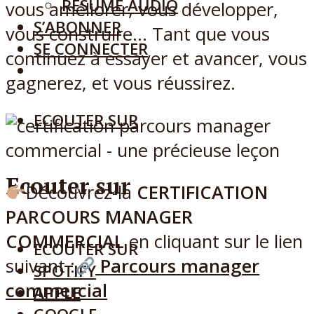
RÉSUMÉ AUDIO
vous améliorer, vous développer,
S’ABONNER
vous construire… Tant que vous
SE CONNECTER
continuez à essayer et avancer, vous
gagnerez, et vous réussirez.
ECOUTER SUR
Ecouter sur
Découvrez-la
CERTIFICATION
PARCOURS MANAGER
COMMERCIAL
en cliquant sur le lien
ECOUTER SUR
suivant :
Parcours manager
SPOTIFY
commercial
APPLE