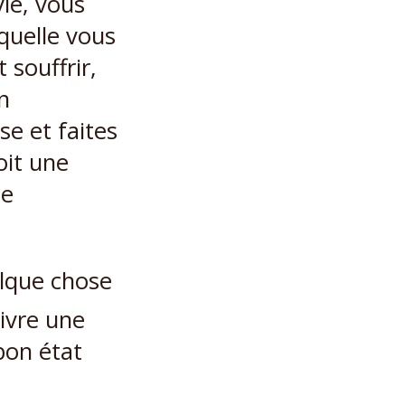
vie, vous
aquelle vous
 souffrir,
n
e et faites
oit une
ne
elque chose
vivre une
bon état