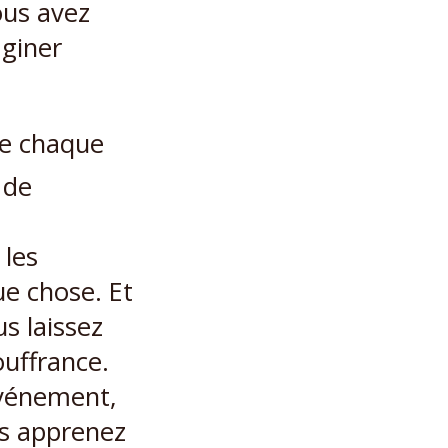
ous avez
aginer
de chaque
 de
 les
e chose. Et
s laissez
ouffrance.
 événement,
is apprenez