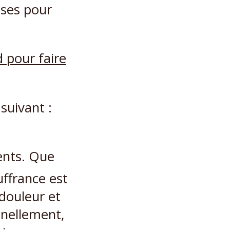
oses pour
 suivant :
ents. Que
uffrance est
douleur et
nnellement,