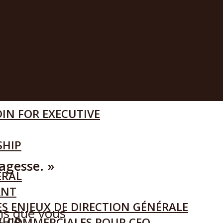
IE?
ENEURS
IN FOR EXECUTIVE
IN FOR EXECUTIVE
SHIP
agesse. »
ÉRAL
ANT
S ENJEUX DE DIRECTION GÉNÉRALE
ons que vous
SHIP
& COMMERCIALES POUR CEO