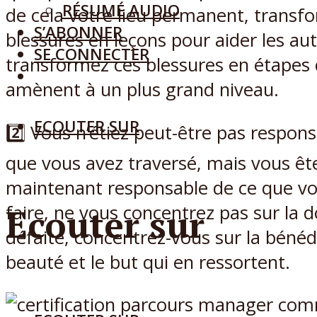
RÉSUMÉ AUDIO
de cela votre lieu permanent, transf
S’ABONNER
blessures en leçons pour aider les aut
SE CONNECTER
transformez ces blessures en étapes 
amènent à un plus grand niveau.
ECOUTER SUR
2️⃣ Vous n’étiez peut-être pas respon
que vous avez traversé, mais vous êt
maintenant responsable de ce que vo
faire, ne vous concentrez pas sur la d
Ecouter sur
défaite, concentrez-vous sur la bénédi
beauté et le but qui en ressortent.