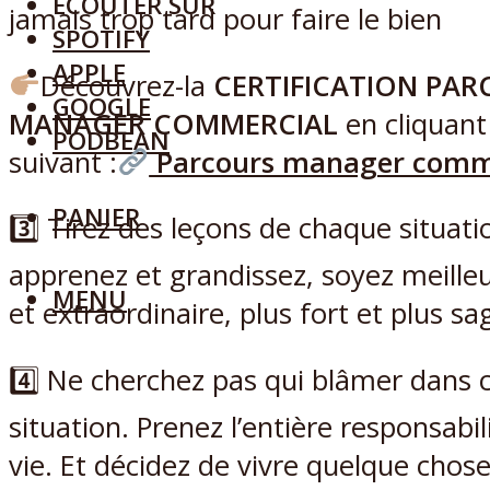
ECOUTER SUR
SPOTIFY
APPLE
Découvrez-la
CERTIFICATION PA
GOOGLE
MANAGER COMMERCIAL
en cliquant 
PODBEAN
suivant :
Parcours manager comm
PANIER
3️⃣ Tirez des leçons de chaque situati
apprenez et grandissez, soyez meilleu
MENU
et extraordinaire, plus fort et plus sa
4️⃣ Ne cherchez pas qui blâmer dans
situation. Prenez l’entière responsabil
vie. Et décidez de vivre quelque chos