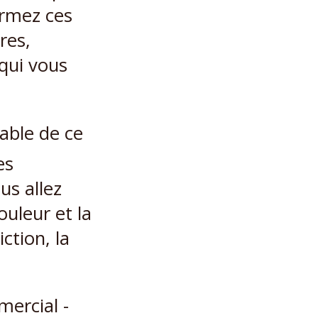
ormez ces
res,
qui vous
sable de ce
es
us allez
ouleur et la
ction, la