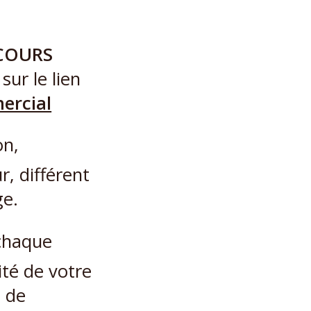
RCOURS
sur le lien
ercial
on,
r, différent
ge.
 chaque
ité de votre
e de