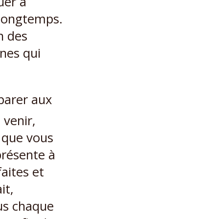
uer à
 longtemps.
un des
nes qui
parer aux
 venir,
e que vous
présente à
aites et
it,
us chaque