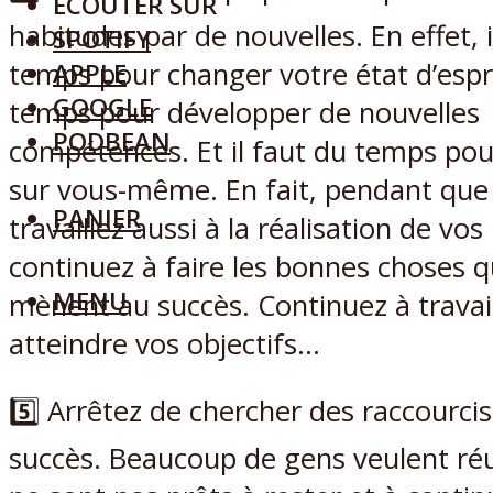
ECOUTER SUR
habitudes par de nouvelles. En effet, i
SPOTIFY
temps pour changer votre état d’esprit
APPLE
GOOGLE
temps pour développer de nouvelles
PODBEAN
compétences. Et il faut du temps pour
sur vous-même. En fait, pendant que
PANIER
travaillez aussi à la réalisation de vos
continuez à faire les bonnes choses q
MENU
mènent au succès. Continuez à travai
atteindre vos objectifs…
5️⃣ Arrêtez de chercher des raccourcis
succès. Beaucoup de gens veulent réu