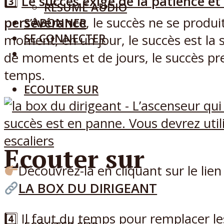
3️⃣
Le succès exige de la patience et 
RÉSUMÉ AUDIO
persévérance
, le succès ne se produi
S’ABONNER
SE CONNECTER
moment, en un jour, le succès est la 
de moments et de jours, le succès pr
temps.
ECOUTER SUR
Ecouter sur
Découvrez-la en cliquant sur le lien
LA BOX DU DIRIGEANT
4️⃣ Il faut du temps pour remplacer les