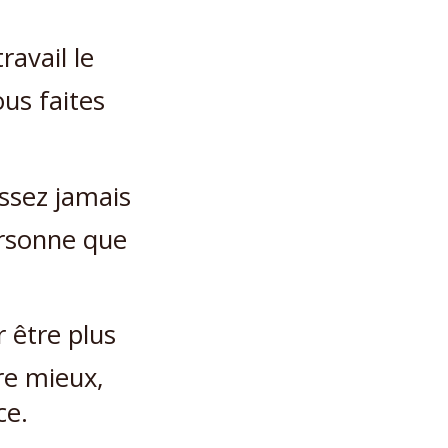
ravail le
ous faites
essez jamais
ersonne que
 être plus
ire mieux,
ce.