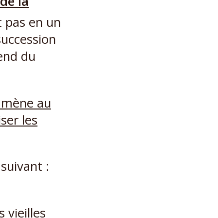
de la
t pas en un
succession
end du
 suivant :
 vieilles