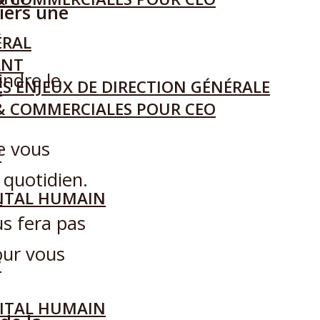
liers une
ÉRAL
ANT
indre le
S ENJEUX DE DIRECTION GÉNÉRALE
L
& COMMERCIALES POUR CEO
e vous
P
 quotidien.
L
ITAL HUMAIN
us fera pas
our vous
P
ITAL HUMAIN