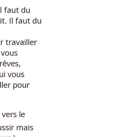
l faut du
. Il faut du
 travailler
 vous
 rêves,
ui vous
ller pour
 vers le
ssir mais