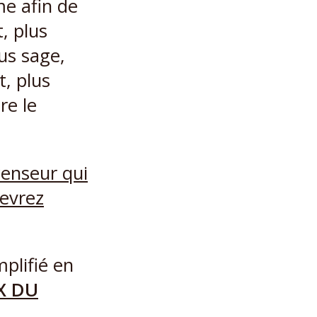
me afin de
, plus
lus sage,
t, plus
re le
plifié en
X DU