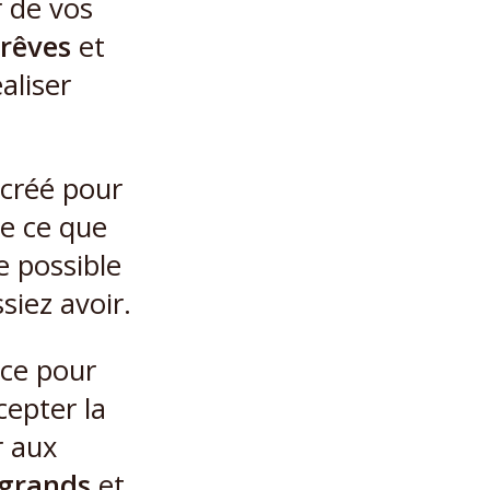
r de vos
rêves
et
aliser
 créé pour
de ce que
e possible
siez avoir.
 ce pour
cepter la
 aux
grands
et