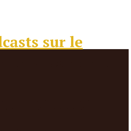
autre que
ntraver. Si