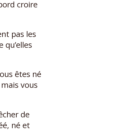
bord croire
nt pas les
e qu’elles
vous êtes né
… mais vous
êcher de
éé, né et