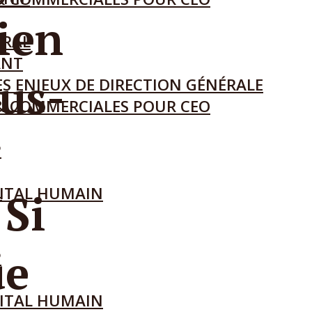
ien
ÉRAL
ANT
us-
S ENJEUX DE DIRECTION GÉNÉRALE
L
& COMMERCIALES POUR CEO
P
L
ITAL HUMAIN
 Si
ue
P
ITAL HUMAIN