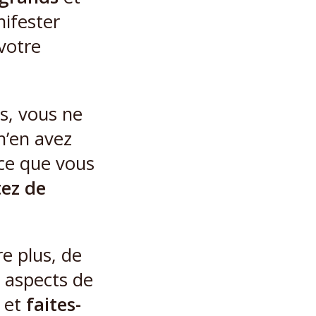
nifester
votre
s, vous ne
n’en avez
ce que vous
tez de
re plus, de
s aspects de
et
faites-