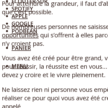
ECOUTER SUR
Pour atteindre la grandeur, il faut d’a
SPOTIFY
que c’est possible.
APPLE
GOOGLE
De nombreuses personnes ne saisisse
PODBEAN
opportunités
qui s’offrent à elles parc
n’y croient pas.
PANIER
Vous avez été créé pour être grand, 
MENU
pour réussir, la réussite est en vous
devez y croire et le vivre pleinement.
Ne laissez rien ni personne vous emp
réaliser ce pour quoi vous avez été cr
appelé.