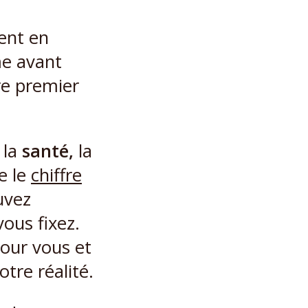
ient en
me avant
re premier
la
santé,
la
e le
chiffre
uvez
vous fixez.
pour vous et
otre réalité.