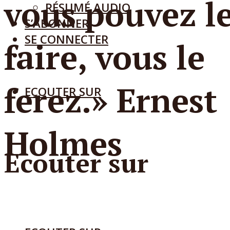
vous pouvez l
RÉSUMÉ AUDIO
S’ABONNER
SE CONNECTER
faire, vous le
ferez.
» Ernest
ECOUTER SUR
Holmes
Ecouter sur