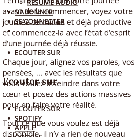
Terminez toujours votre journée
RÉSUMÉ AUDIO
avant de la commencer, voyez votre
S’ABONNER
journée terminée et déjà productive
SE CONNECTER
et commencez-la avec l’état d’esprit
d’une journée déjà réussie.
ECOUTER SUR
Chaque jour, alignez vos paroles, vos
pensées, … avec les résultats que
Ecouter sur
vous voulez atteindre dans votre
cœur et posez des actions massives
pour en faire votre réalité.
ECOUTER SUR
SPOTIFY
Tout ce que vous voulez est déjà
APPLE
disponible, il n’y a rien de nouveau