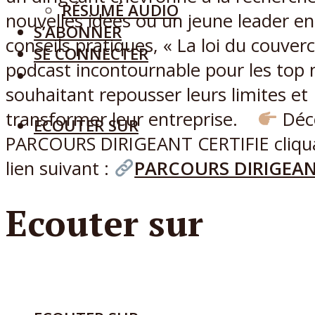
RÉSUMÉ AUDIO
nouvelles idées ou un jeune leader e
S’ABONNER
conseils pratiques, « La loi du couverc
SE CONNECTER
podcast incontournable pour les top
souhaitant repousser leurs limites et
transformer leur entreprise.
Déco
ECOUTER SUR
PARCOURS DIRIGEANT CERTIFIE cliqua
lien suivant :
PARCOURS DIRIGEAN
Ecouter sur