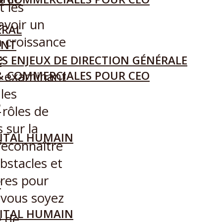
t les
avoir un
ÉRAL
a croissance
ANT
e
S ENJEUX DE DIRECTION GÉNÉRALE
L
en examinant
& COMMERCIALES POUR CEO
 les
P
 rôles de
 sur la
L
ITAL HUMAIN
reconnaître
bstacles et
res pour
P
e vous soyez
ITAL HUMAIN
e de