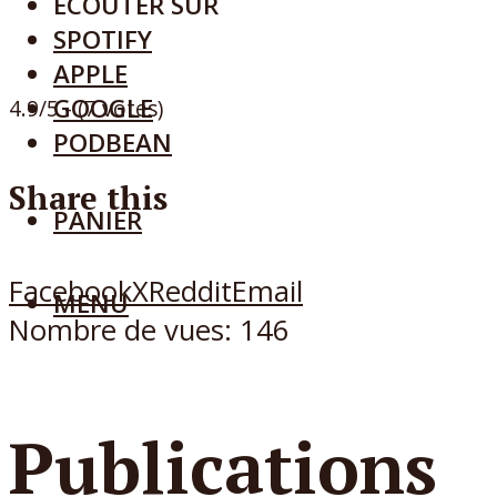
ECOUTER SUR
SPOTIFY
APPLE
GOOGLE
4.9/5 - (7 votes)
PODBEAN
Share this
PANIER
Facebook
X
Reddit
Email
MENU
Nombre de vues:
146
Publications