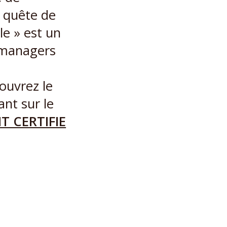
n quête de
le » est un
 managers
uvrez le
nt sur le
T CERTIFIE