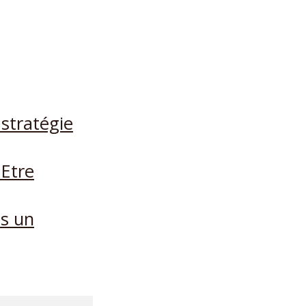
stratégie
 Etre
s un