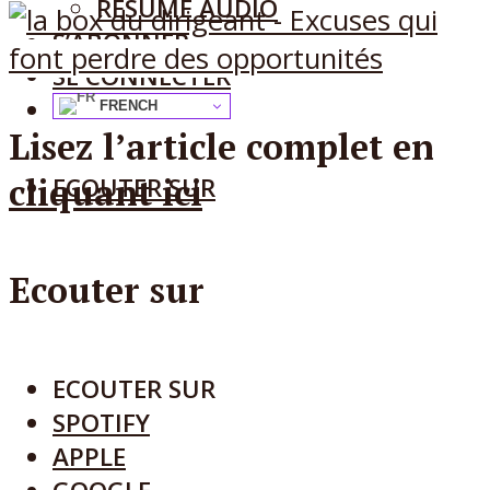
RÉSUMÉ AUDIO
S’ABONNER
SE CONNECTER
FRENCH
Lisez l’article complet en
cliquant ici
ECOUTER SUR
Ecouter sur
ECOUTER SUR
SPOTIFY
APPLE