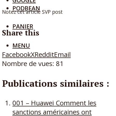
GOOGLE
PODBEAN
Notez cet article SVP post
PANIER
Share this
MENU
Facebook
X
Reddit
Email
Nombre de vues:
81
Publications similaires :
001 – Huawei Comment les
sanctions américaines ont