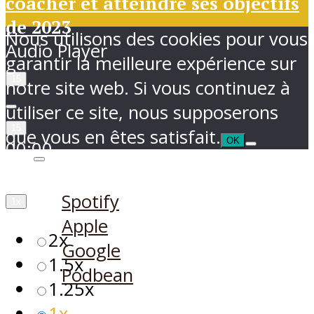
coacher et atteindre ses objectifs
de 2023
Nous utilisons des cookies pour vous
Audio Player
garantir la meilleure expérience sur
15
notre site web. Si vous continuez à
utiliser ce site, nous supposerons
15
que vous en êtes satisfait.
OK
00:00
00:00
/
00:00
Ecouter sur
Spotify
1x
Apple
2x
Google
1.5x
Podbean
1.25x
1x