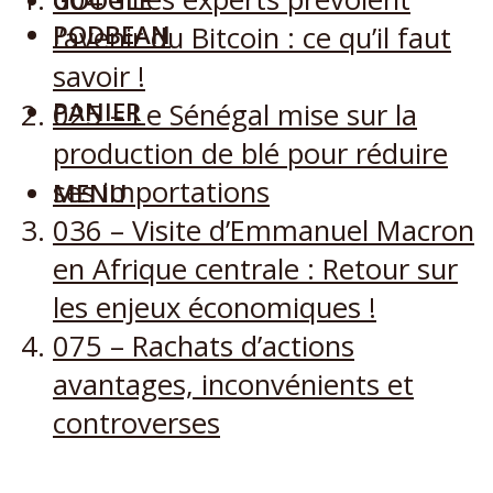
GOOGLE
PODBEAN
l’avenir du Bitcoin : ce qu’il faut
savoir !
PANIER
025 – Le Sénégal mise sur la
production de blé pour réduire
ses importations
MENU
036 – Visite d’Emmanuel Macron
en Afrique centrale : Retour sur
les enjeux économiques !
075 – Rachats d’actions
avantages, inconvénients et
controverses