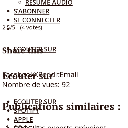
RÉSUMÉ AUDIO
S’ABONNER
SE CONNECTER
2.5/5 - (4 votes)
ECOUTER SUR
Share this
Facebook
X
Reddit
Email
Ecouter sur
Nombre de vues:
92
ECOUTER SUR
Publications similaires :
SPOTIFY
APPLE
004 – Les experts prévoient