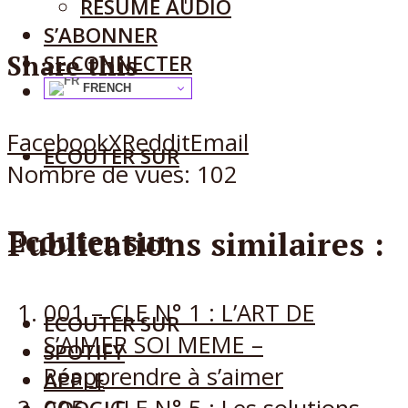
RÉSUMÉ AUDIO
S’ABONNER
Share this
SE CONNECTER
FRENCH
Facebook
X
Reddit
Email
ECOUTER SUR
Nombre de vues:
102
Publications similaires :
Ecouter sur
001 – CLE N° 1 : L’ART DE
ECOUTER SUR
S’AIMER SOI MEME –
SPOTIFY
Réapprendre à s’aimer
APPLE