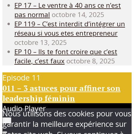
EP 17 – Le ventre à 40 ans ce n’est
pas normal
octobre 14, 2025
EP 119 – C’est interdit d’intégrer un
réseau si vous etes entrepreneur
octobre 13, 2025
EP 10 – Ils te font croire que c’est
facile, c’est faux
octobre 8, 2025
Episode 11
011 – 3 astuces pour affiner son
leadership féminin
Audio Player
Nous utilisons des cookies pour vous
15
garantir la meilleure expérience sur