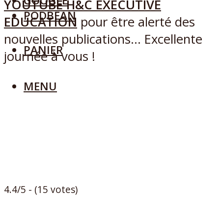
GOOGLE
YOUTUBE H&C EXECUTIVE
PODBEAN
EDUCATION
pour être alerté des
nouvelles publications… Excellente
PANIER
journée à vous !
MENU
4.4/5 - (15 votes)