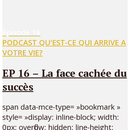
Episode
16
PODCAST QU'EST-CE QUI ARRIVE A
VOTRE VIE?
EP 16 – La face cachée du
succès
span data-mce-type= »bookmark »
style= »display: inline-block; width:
0px; overflow: hidden; line-height: