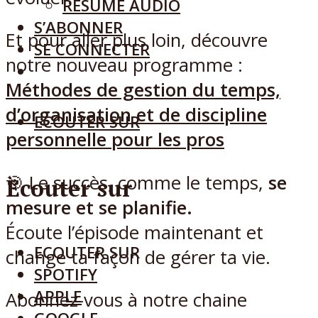
RÉSUMÉ AUDIO
S’ABONNER
Et pour aller plus loin, découvre
SE CONNECTER
notre nouveau programme :
Méthodes de gestion du temps,
d’organisation et de discipline
ECOUTER SUR
personnelle pour les pros
🎯 Le succès, comme le temps,
se
Ecouter sur
mesure et se planifie.
Écoute l’épisode maintenant et
ECOUTER SUR
change ta façon de gérer ta vie.
SPOTIFY
APPLE
Abonnez-vous à notre chaine