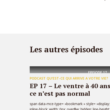
Les autres épisodes
EPISODE
17
PODCAST QU'EST-CE QUI ARRIVE A VOTRE VIE?
EP 17 – Le ventre à 40 an
ce n’est pas normal
span data-mce-type= »bookmark » style= »display:
inline-block; width: 0px; overflow: hidden; line-height: