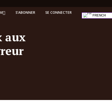
UM
S’ABONNER
SE CONNECTER
FRENCH
x aux
greur