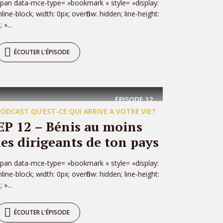
pan data-mce-type= »bookmark » style= »display:
nline-block; width: 0px; overflow: hidden; line-height:
; »...
ÉCOUTER L'ÉPISODE
EPISODE
12
PODCAST QU'EST-CE QUI ARRIVE A VOTRE VIE?
EP 12 – Bénis au moins
les dirigeants de ton pays
pan data-mce-type= »bookmark » style= »display:
nline-block; width: 0px; overflow: hidden; line-height:
; »...
ÉCOUTER L'ÉPISODE