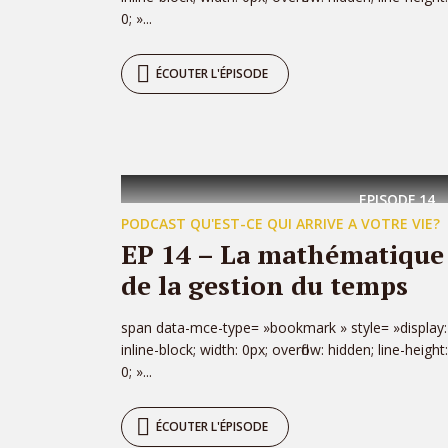
0; »...
ÉCOUTER L'ÉPISODE
EPISODE
14
PODCAST QU'EST-CE QUI ARRIVE A VOTRE VIE?
EP 14 – La mathématique
de la gestion du temps
span data-mce-type= »bookmark » style= »display:
inline-block; width: 0px; overflow: hidden; line-height:
0; »...
ÉCOUTER L'ÉPISODE