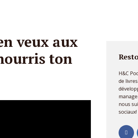
en veux aux
 nourris ton
Resto
H&C Pod
de livre
dévelop
managem
nous sui
sociaux!