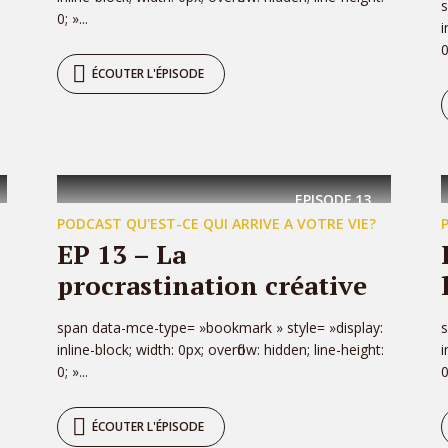
s
0; »...
i
0
ÉCOUTER L'ÉPISODE
EPISODE
13
PODCAST QU'EST-CE QUI ARRIVE A VOTRE VIE?
EP 13 – La
procrastination créative
span data-mce-type= »bookmark » style= »display:
s
inline-block; width: 0px; overflow: hidden; line-height:
i
0; »...
0
ÉCOUTER L'ÉPISODE