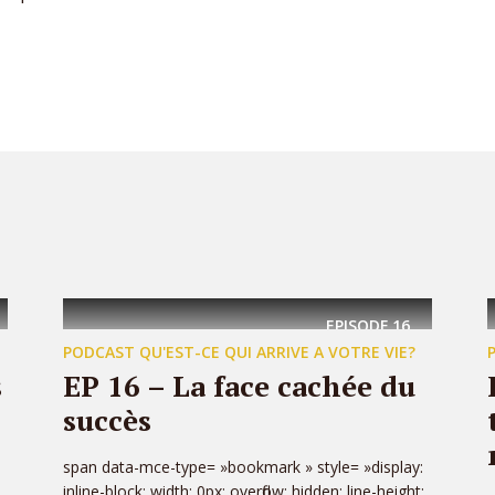
EPISODE
16
PODCAST QU'EST-CE QUI ARRIVE A VOTRE VIE?
s
EP 16 – La face cachée du
succès
span data-mce-type= »bookmark » style= »display:
inline-block; width: 0px; overflow: hidden; line-height: