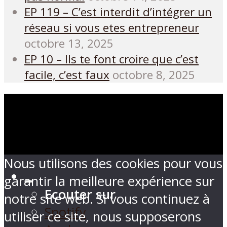
EP 119 – C’est interdit d’intégrer un
réseau si vous etes entrepreneur
octobre 13, 2025
EP 10 – Ils te font croire que c’est
facile, c’est faux
octobre 8, 2025
Nous utilisons des cookies pour vous
garantir la meilleure expérience sur
Ecouter sur
notre site web. Si vous continuez à
Spotify
utiliser ce site, nous supposerons