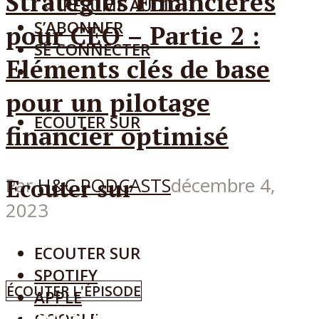
Stratégies Financières
RÉSUMÉ AUDIO
S’ABONNER
pour CEO – Partie 2 :
SE CONNECTER
Eléments clés de base
pour un pilotage
ECOUTER SUR
financier optimisé
Par
H&C PODCASTS
décembre 4,
Ecouter sur
2023
ECOUTER SUR
SPOTIFY
ÉCOUTER L'ÉPISODE
APPLE
Episode
20