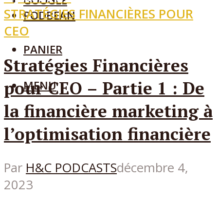
GOOGLE
STRATÉGIES FINANCIÈRES POUR
PODBEAN
CEO
PANIER
Stratégies Financières
pour CEO – Partie 1 : De
MENU
la financière marketing à
l’optimisation financière
Par
H&C PODCASTS
décembre 4,
2023