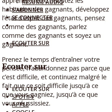
apprenez d’eux, adoptez les
RÉSUMÉ AUDIO
habitudes des gagnants, développez
S’ABONNER
l’état d’esprit des gagnants, pensez
SE CONNECTER
comme des gagnants, parlez
comme des gagnants et soyez un
ECOUTER SUR
gagnant.
Prenez le temps d’entraîner votre
Ecouter sur
pensée, n’abandonnez pas parce que
c’est difficile, et continuez malgré le
fait que ce soit difficile jusqu’à ce
ECOUTER SUR
que vous gagniez, jusqu’à ce que
SPOTIFY
vous réussissiez.
APPLE