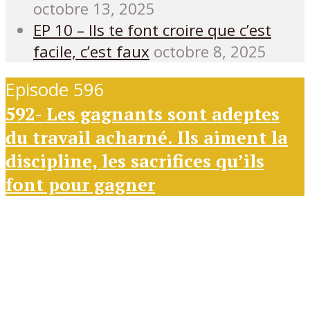
octobre 13, 2025
EP 10 – Ils te font croire que c’est
facile, c’est faux
octobre 8, 2025
Episode 596
592- Les gagnants sont adeptes
du travail acharné. Ils aiment la
discipline, les sacrifices qu’ils
font pour gagner