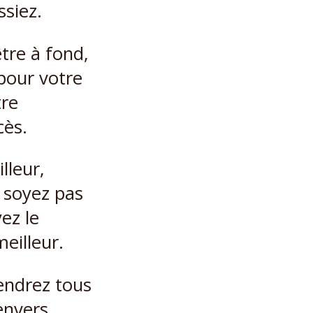
ssiez.
tre à fond,
pour votre
tre
cès.
lleur,
 soyez pas
ez le
meilleur.
iendrez tous
envers