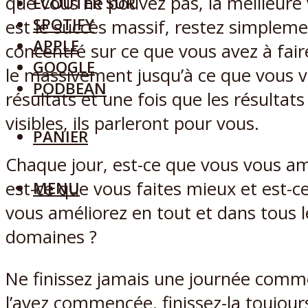
que vous ne pouvez pas, la meilleur
ECOUTER SUR
SPOTIFY
est le succès massif, restez simplem
APPLE
concentré sur ce que vous avez à faire
GOOGLE
le massivement jusqu’à ce que vous v
PODBEAN
résultats et une fois que les résultats
visibles, ils parleront pour vous.
PANIER
Chaque jour, est-ce que vous vous am
est-ce que vous faites mieux et est-c
MENU
vous améliorez en tout et dans tous l
domaines ?
Ne finissez jamais une journée comm
l’avez commencée, finissez-la toujou