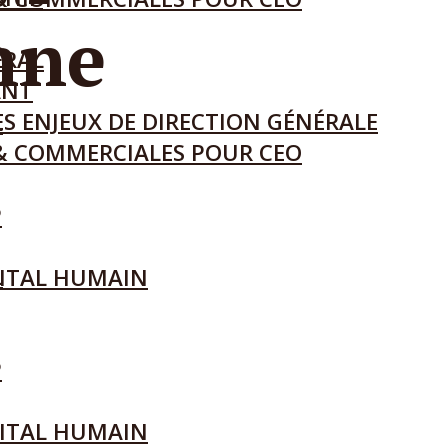
onne
ÉRAL
ANT
S ENJEUX DE DIRECTION GÉNÉRALE
L
& COMMERCIALES POUR CEO
P
L
ITAL HUMAIN
P
ITAL HUMAIN