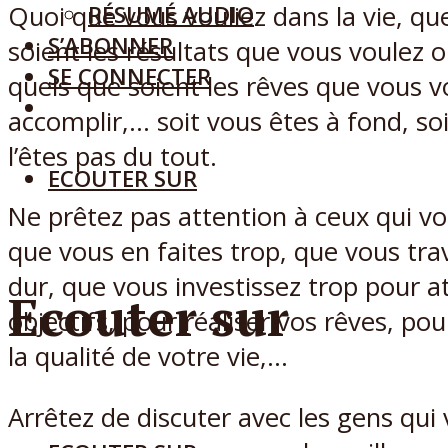
Quoi que vous vouliez dans la vie, qu
RÉSUMÉ AUDIO
S’ABONNER
soient les résultats que vous voulez o
SE CONNECTER
quels que soient les rêves que vous v
accomplir,… soit vous êtes à fond, so
l’êtes pas du tout.
ECOUTER SUR
Ne prêtez pas attention à ceux qui vo
que vous en faites trop, que vous trav
dur, que vous investissez trop pour a
Ecouter sur
objectifs, pour réaliser vos rêves, po
la qualité de votre vie,…
Arrêtez de discuter avec les gens qui