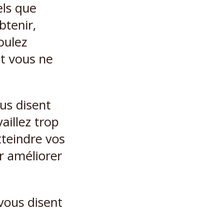
els que
btenir,
oulez
it vous ne
us disent
aillez trop
tteindre vos
ur améliorer
 vous disent