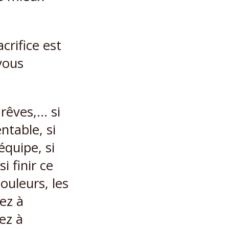
crifice est
vous
 rêves,… si
ntable, si
quipe, si
si finir ce
ouleurs, les
rez à
ez à