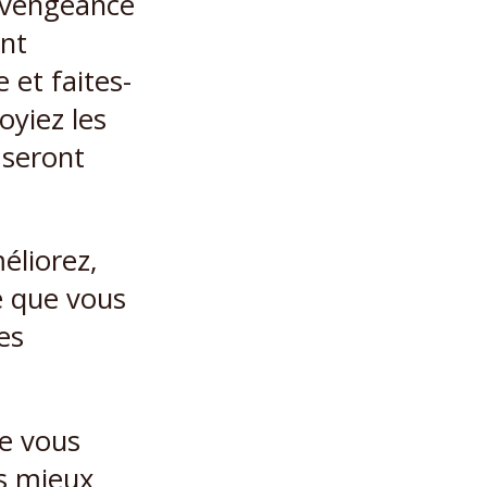
e vengeance
ent
 et faites-
oyiez les
 seront
éliorez,
e que vous
es
e vous
rs mieux