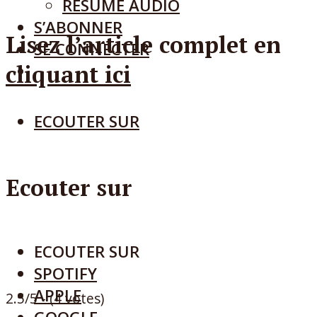
RÉSUMÉ AUDIO
S’ABONNER
Lisez l’article complet en
SE CONNECTER
cliquant ici
ECOUTER SUR
Ecouter sur
ECOUTER SUR
SPOTIFY
APPLE
2.5/5 - (4 votes)